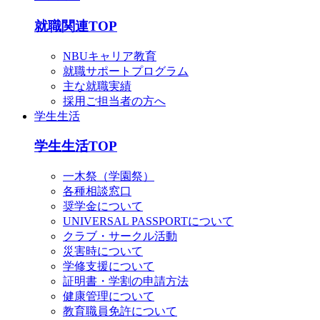
就職関連TOP
NBUキャリア教育
就職サポートプログラム
主な就職実績
採用ご担当者の方へ
学生生活
学生生活TOP
一木祭（学園祭）
各種相談窓口
奨学金について
UNIVERSAL PASSPORTについて
クラブ・サークル活動
災害時について
学修支援について
証明書・学割の申請方法
健康管理について
教育職員免許について