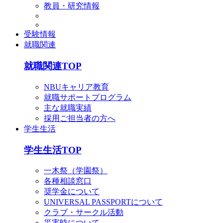
教員・研究情報
受験情報
就職関連
就職関連TOP
NBUキャリア教育
就職サポートプログラム
主な就職実績
採用ご担当者の方へ
学生生活
学生生活TOP
一木祭（学園祭）
各種相談窓口
奨学金について
UNIVERSAL PASSPORTについて
クラブ・サークル活動
災害時について