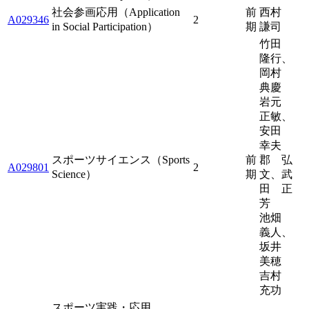
社会参画応用（Application
前
西村
A029346
2
in Social Participation）
期
謙司
竹田
隆行、
岡村
典慶
岩元
正敏、
安田
幸夫
スポーツサイエンス（Sports
前
郡 弘
A029801
2
Science）
期
文、武
田 正
芳
池畑
義人、
坂井
美穂
吉村
充功
スポーツ実践・応用