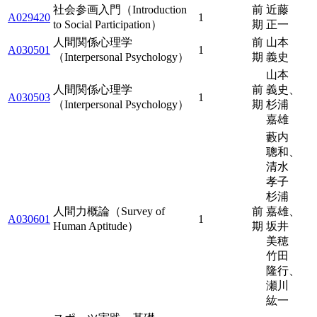
社会参画入門（Introduction
前
近藤
A029420
1
to Social Participation）
期
正一
人間関係心理学
前
山本
A030501
1
（Interpersonal Psychology）
期
義史
山本
人間関係心理学
前
義史、
A030503
1
（Interpersonal Psychology）
期
杉浦
嘉雄
藪内
聰和、
清水
孝子
杉浦
人間力概論（Survey of
前
嘉雄、
A030601
1
Human Aptitude）
期
坂井
美穂
竹田
隆行、
瀬川
紘一