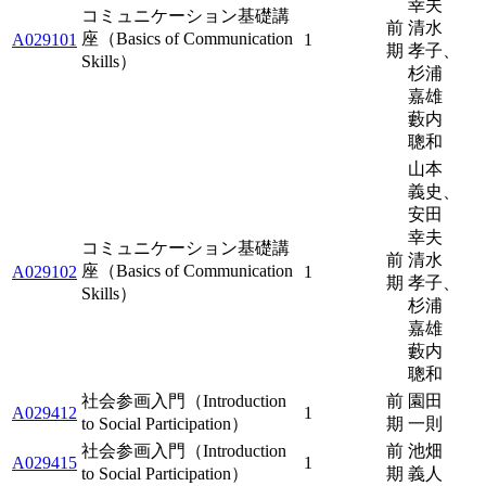
幸夫
コミュニケーション基礎講
前
清水
座（Basics of Communication
A029101
1
期
孝子、
Skills）
杉浦
嘉雄
藪内
聰和
山本
義史、
安田
幸夫
コミュニケーション基礎講
前
清水
座（Basics of Communication
A029102
1
期
孝子、
Skills）
杉浦
嘉雄
藪内
聰和
社会参画入門（Introduction
前
園田
A029412
1
to Social Participation）
期
一則
社会参画入門（Introduction
前
池畑
A029415
1
to Social Participation）
期
義人