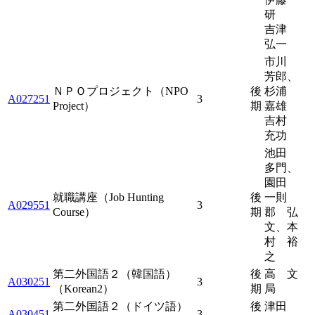
研
吉津
弘一
市川
芳郎、
ＮＰＯプロジェクト（NPO
後
杉浦
A027251
3
Project）
期
嘉雄
吉村
充功
池田
多門、
園田
就職講座（Job Hunting
後
一則
A029551
3
Course）
期
郡 弘
文、本
村 裕
之
第二外国語２（韓国語）
後
高 文
A030251
3
（Korean2）
期
局
第二外国語２（ドイツ語）
後
津田
A030451
3