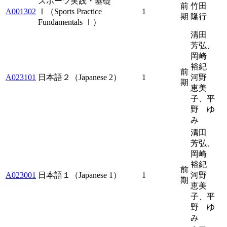
スポーツ実践・基礎
前
竹田
A001302
Ⅰ（Sports Practice
1
期
隆行
Fundamentals Ⅰ）
清田
芳弘、
岡崎
裕紀
前
A023101
日本語２（Japanese 2）
1
河野
期
恵美
子、平
野 ゆ
み
清田
芳弘、
岡崎
裕紀
前
A023001
日本語１（Japanese 1）
1
河野
期
恵美
子、平
野 ゆ
み