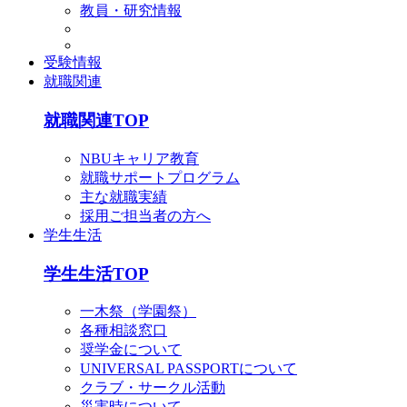
教員・研究情報
受験情報
就職関連
就職関連TOP
NBUキャリア教育
就職サポートプログラム
主な就職実績
採用ご担当者の方へ
学生生活
学生生活TOP
一木祭（学園祭）
各種相談窓口
奨学金について
UNIVERSAL PASSPORTについて
クラブ・サークル活動
災害時について