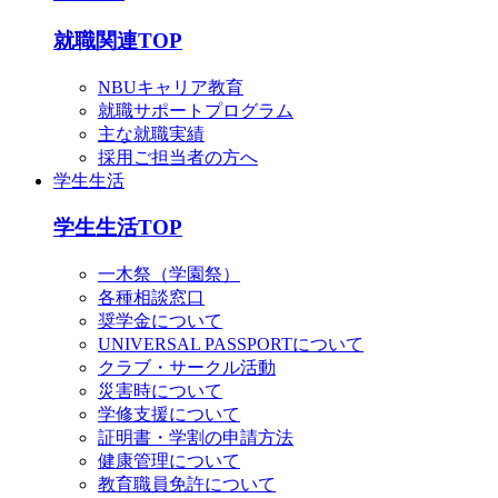
就職関連TOP
NBUキャリア教育
就職サポートプログラム
主な就職実績
採用ご担当者の方へ
学生生活
学生生活TOP
一木祭（学園祭）
各種相談窓口
奨学金について
UNIVERSAL PASSPORTについて
クラブ・サークル活動
災害時について
学修支援について
証明書・学割の申請方法
健康管理について
教育職員免許について