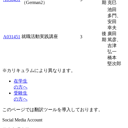
（German2）
期
克巳
池田
多門、
安田
幸夫
後
廣田
就職活動実践講座
A031451
3
期
篤彦、
吉津
弘一
橋本
堅次郎
※カリキュラムにより異なります。
在学生
の方へ
受験生
の方へ
このページでは翻訳ツールを導入しております。
Social Media Account