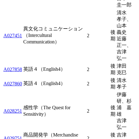
圭一郎
清水
孝子、
山本
異文化コミュニケーション
後
義史
（Intercultural
A027451
2
期
近藤
Communication）
正一、
吉津
弘一
後
津田
英語４（English4）
A027858
2
期
克巳
後
清水
英語４（English4）
A027860
2
期
孝子
伊藤
研、杉
感性学（The Quest for
後
浦 嘉
A028251
2
Sensitivity）
期
雄
吉津
弘一
商品開発学（Merchandise
後
吉津
A029751
2