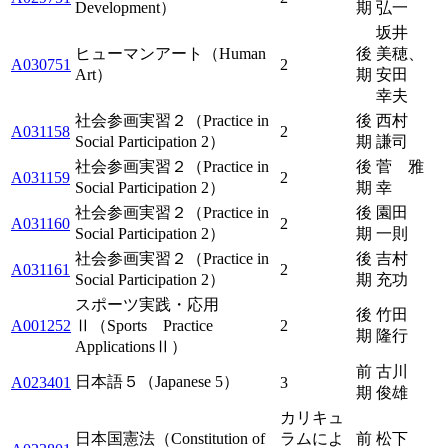
Development）
期
弘一
坂井
ヒューマンアート（Human
後
美穂、
A030751
2
Art）
期
安田
幸夫
社会参画実習２（Practice in
後
西村
A031158
2
Social Participation 2）
期
謙司
社会参画実習２（Practice in
後
菅 雅
A031159
2
Social Participation 2）
期
幸
社会参画実習２（Practice in
後
園田
A031160
2
Social Participation 2）
期
一則
社会参画実習２（Practice in
後
吉村
A031161
2
Social Participation 2）
期
充功
スポーツ実践・応用
後
竹田
A001252
Ⅱ（Sports Practice
2
期
隆行
ApplicationsⅡ）
前
古川
日本語５（Japanese 5）
A023401
3
期
俊雄
カリキュ
日本国憲法（Constitution of
ラムによ
前
松下