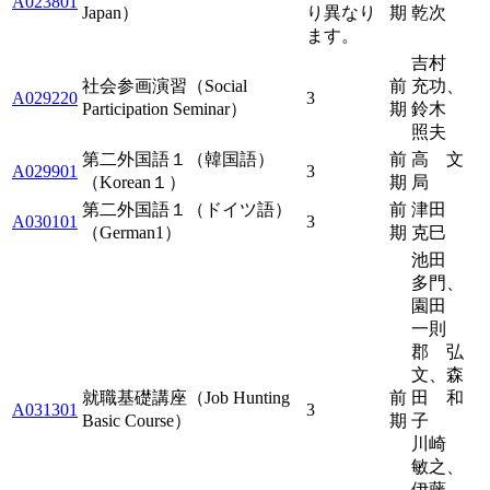
A023801
Japan）
り異なり
期
乾次
ます。
吉村
社会参画演習（Social
前
充功、
A029220
3
Participation Seminar）
期
鈴木
照夫
第二外国語１（韓国語）
前
高 文
A029901
3
（Korean１）
期
局
第二外国語１（ドイツ語）
前
津田
A030101
3
（German1）
期
克巳
池田
多門、
園田
一則
郡 弘
文、森
就職基礎講座（Job Hunting
前
田 和
A031301
3
Basic Course）
期
子
川崎
敏之、
伊藤