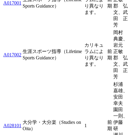
A017001
Sports Guidance）
り異なり
期
郡 弘
ます。
文、武
田 正
芳
岡村
典慶、
カリキュ
岩元
生涯スポーツ指導（Lifetime
ラムによ
前
正敏
A017002
Sports Guidance）
り異なり
期
郡 弘
ます。
文、武
田 正
芳
杉浦
嘉雄、
安田
幸夫
園田
一則、
大分学・大分楽（Studies on
前
伊藤
A028101
1
Oita）
期
研
瀬川