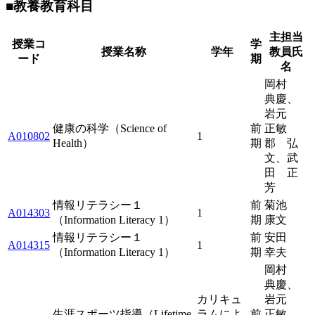
■教養教育科目
主担当
授業コ
学
授業名称
学年
教員氏
ード
期
名
岡村
典慶、
岩元
健康の科学（Science of
前
正敏
A010802
1
Health）
期
郡 弘
文、武
田 正
芳
情報リテラシー１
前
菊池
A014303
1
（Information Literacy 1）
期
康文
情報リテラシー１
前
安田
A014315
1
（Information Literacy 1）
期
幸夫
岡村
典慶、
カリキュ
岩元
生涯スポーツ指導（Lifetime
ラムによ
前
正敏