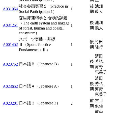
社会参画実習１（Practice in
後
池畑
A031054
1
Social Participation 1）
期
義人
森里海連環学と地球的課題
後
池畑
（The earth system and linkage
A031251
1
期
義人
of forest, human and coastal
ecosystem）
スポーツ実践・基礎
後
竹田
A001452
Ⅱ（Sports Practice
1
期
隆行
Fundamentals Ⅱ）
清田
後
芳弘、
日本語Ｂ（Japanese B）
A023752
1
期
河野
恵美子
清田
後
芳弘、
日本語Ａ（Japanese A）
A023652
1
期
河野
恵美子
前
古川
日本語３（Japanese 3）
A023201
2
期
俊雄
藪内