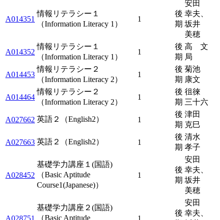
安田
情報リテラシー１
後
幸夫、
A014351
1
（Information Literacy 1）
期
坂井
美穂
情報リテラシー１
後
高 文
A014352
1
（Information Literacy 1）
期
局
情報リテラシー２
後
菊池
A014453
1
（Information Literacy 2）
期
康文
情報リテラシー２
後
徂徠
A014464
1
（Information Literacy 2）
期
三十六
後
津田
英語２（English2）
A027662
1
期
克巳
後
清水
英語２（English2）
A027663
1
期
孝子
安田
基礎学力講座１(国語)
後
幸夫、
（Basic Aptitude
A028452
1
期
坂井
Course1(Japanese)）
美穂
安田
基礎学力講座２(国語)
後
幸夫、
（Basic Aptitude
A028751
1