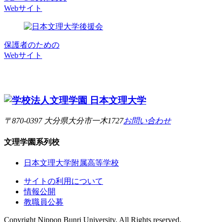
Webサイト
保護者のための
Webサイト
〒870-0397 大分県大分市一木1727
お問い合わせ
文理学園
系列校
日本文理大学附属高等学校
サイトの利用について
情報公開
教職員公募
Copyright Nippon Bunri University, All Rights reserved.