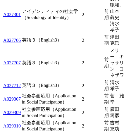
聰和、
アイデンティティの社会学
前
山本
A027301
2
（Socilology of Identity）
期
義史
清水
孝子
前
津田
英語３（English3）
A027706
2
期
克巳
メリ
ー キ
前
A027707
英語３（English3）
2
ャサリ
期
ン ヨ
ネザワ
前
清水
英語３（English3）
A027712
2
期
孝子
社会参画応用（Application
前
菅 雅
A029307
2
in Social Participation）
期
幸
社会参画応用（Application
前
廣田
A029309
2
in Social Participation）
期
篤彦
社会参画応用（Application
前
吉村
A029310
2
in Social Participation）
期
充功