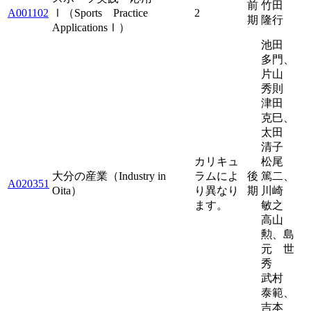
前
竹田
A001102
Ⅰ（Sports Practice
2
期
隆行
ApplicationsⅠ）
池田
多門、
片山
秀則
津田
克巳、
太田
清子
カリキュ
松尾
大分の産業（Industry in
ラムによ
後
篤二、
A020351
Oita）
り異なり
期
川崎
ます。
敏之
高山
勲、島
元 世
秀
武村
泰範、
吉本