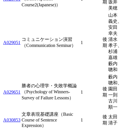
期
坂井
Course2(Japanese)）
美穂
山本
義史、
安田
幸夫
コミュニケーション演習
後
清水
A029051
1
（Communication Seminar）
期
孝子、
杉浦
嘉雄
藪内
聰和
藪内
聰和、
勝者の心理学・失敗学概論
後
園田
（Psychology of Winners-
A029651
1
期
一則
Survey of Failure Lessons）
古川
順一
文章表現基礎講座（Basic
後
太田
A030853
Course of Sentence
1
期
清子
Expression）