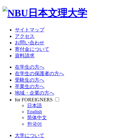
大学について
教育・研究
学部・大学院
受験情報
サイトマップ
就職関連
アクセス
学生生活
お問い合わせ
寄付金について
資料請求
サイトマップ
アクセス
在学生の方へ
お問い合わせ
在学生の保護者の方へ
寄付金について
受験生の方へ
資料請求
卒業生の方へ
地域・企業の方へ
在学生の方へ
for FOREIGNERS
在学生の保護者の方へ
日本語
受験生の方へ
English
卒業生の方へ
简体中文
地域・企業の方へ
한국어
for FOREIGNERS
日本語
大学について