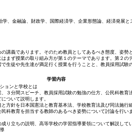
治学、金融論、財政学、国際経済学、企業形態論、経済発展と
の講義であります。そのため教員としてあるべき態度、姿勢と
にはまず授業の取り組み方が第１のテーマであります。第２の
習で生徒や先生達が満足行く授業を行うことと、教員採用試験
学習内容
ーションと学校とは
業、３分間スピーチ、教員採用試験の勉強の仕方、公民科教育
どについて説明します。
組と方針を日本国憲法と教育基本法、学校教育法及び同法施行
公民科教育を担当する教師のあるべき姿勢について討論を行い
の成り立ちの説明、高等学校の学習指導要領について解説して
指導