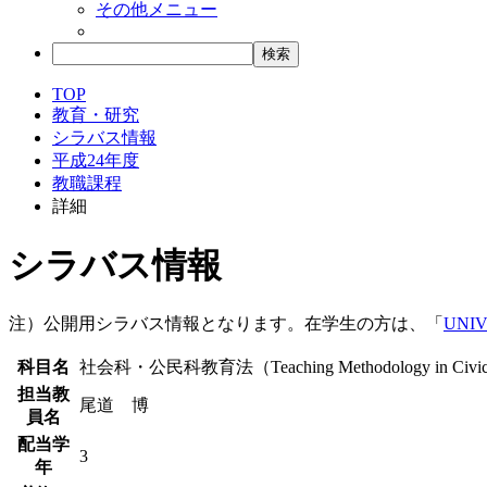
その他メニュー
TOP
教育・研究
シラバス情報
平成24年度
教職課程
詳細
シラバス情報
注）公開用シラバス情報となります。在学生の方は、「
UNIV
科目名
社会科・公民科教育法（Teaching Methodology in Civi
担当教
尾道 博
員名
配当学
3
年