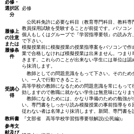
必修・
選択区
必修
分
公民科免許に必要な科目（教育専門科目、教科専
教員採用試験を受験することが前提です。パソコン（Ex
履修上
個人もしくはグループで『学習指導要領』の読み方
の注意
で下さい。
または
模擬授業前に模擬授業の授業指導案をパソコンで作
履修条
業で合格しなければ模擬授業は出来ません。つまり
件
きます。これらのことが出来ない学生には単位は認
ら抹消します。
教師としての問題意識をもって下さい。そのため全
い。一人で行動できること。
高等学校の教師になるための問題意識を常にもって
受講心
効しますので教職に就かない学生は無意味になりま
得
教師になるためには、かなり準備のための勉強が求
い。専門書をしっかり読み模擬授業の事前指導を６
従わない者は名簿より抹消します。新聞、専門書を
教科書
『文部省 高等学校学習指導要領解説(公民編)』
参考文
献及び