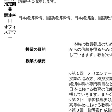
講義中に指示します。
指定図
書
関連科
日本経済事情、国際経済事情、日本経済論、国際政
目
オフィ
スアワ
ー
本時は教員養成のため
授業の目的
からの信頼を得るため
していきます。教育実
授業の概要
○第１回 オリエンテ
授業の進め方、模擬授
経済学科の専門科目な
日本における教育の仕
明していきます。また
○第２回 学習指導要領
高等学校における教科
○第３回 指導案作成