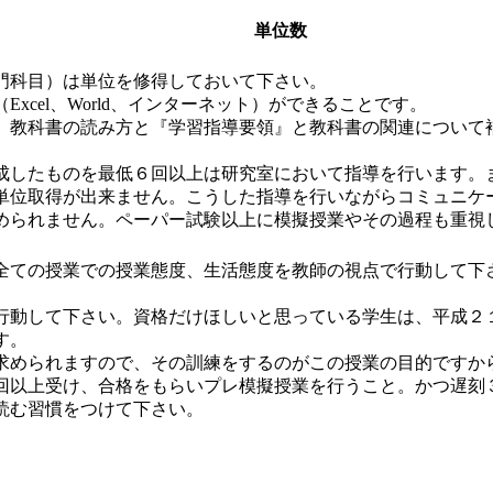
単位数
門科目）は単位を修得しておいて下さい。
cel、World、インターネット）ができることです。
、教科書の読み方と『学習指導要領』と教科書の関連について
成したものを最低６回以上は研究室において指導を行います。
単位取得が出来ません。こうした指導を行いながらコミュニケ
められません。ペーパー試験以上に模擬授業やその過程も重視
ての授業での授業態度、生活態度を教師の視点で行動して下
行動して下さい。資格だけほしいと思っている学生は、平成２
す。
められますので、その訓練をするのがこの授業の目的ですか
回以上受け、合格をもらいプレ模擬授業を行うこと。かつ遅刻
読む習慣をつけて下さい。