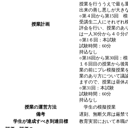
授業を行ううえで最も
出来の善し悪しが大き
○第４回から第15回 
受講生二人にそれぞれ
授業計画
評会を行い、授業のあ
は一人30分から４０
○第1６回：本試験
試験時間：60分
持込なし
○第16回から第30回：
１６回目の授業から後
業の前にプレ模擬授業
業のあり方について議論
ますので、授業は昼休
○第31回：本試験
試験時間：60分
持込なし
授業の運営方法
学生の模擬授業
備考
遅刻、無断欠席は厳禁
学生が達成すべき到達目標
教育実習において本職