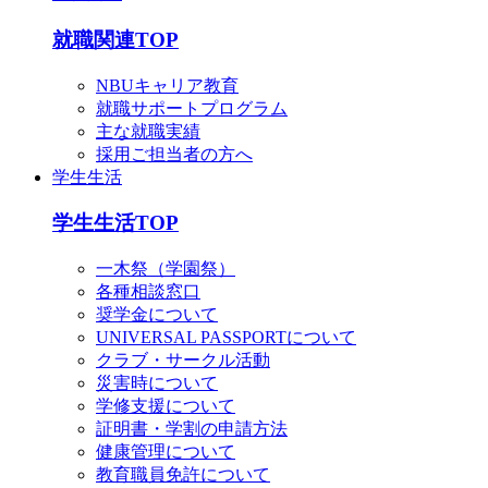
就職関連TOP
NBUキャリア教育
就職サポートプログラム
主な就職実績
採用ご担当者の方へ
学生生活
学生生活TOP
一木祭（学園祭）
各種相談窓口
奨学金について
UNIVERSAL PASSPORTについて
クラブ・サークル活動
災害時について
学修支援について
証明書・学割の申請方法
健康管理について
教育職員免許について