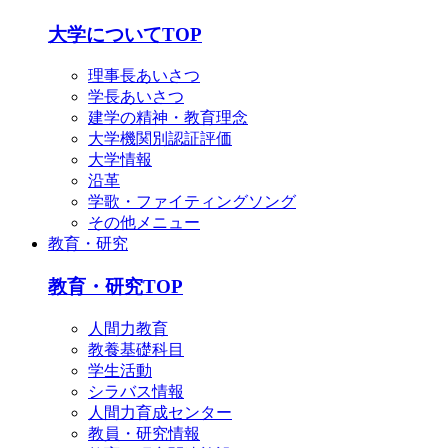
English
简体中文
大学についてTOP
한국어
理事長あいさつ
学長あいさつ
建学の精神・教育理念
大学機関別認証評価
大学情報
沿革
学歌・ファイティングソング
その他メニュー
教育・研究
教育・研究TOP
人間力教育
教養基礎科目
学生活動
シラバス情報
人間力育成センター
教員・研究情報