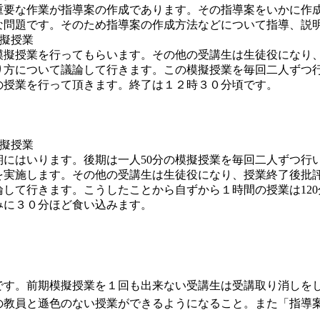
重要な作業が指導案の作成であります。その指導案をいかに作
な問題です。そのため指導案の作成方法などについて指導、説
模擬授業
模擬授業を行ってもらいます。その他の受講生は生徒役になり
り方について議論して行きます。この模擬授業を毎回二人ずつ
分の授業を行って頂きます。終了は１２時３０分頃です。
模擬授業
期にはいります。後期は一人50分の模擬授業を毎回二人ずつ行
を実施します。その他の受講生は生徒役になり、授業終了後批
して行きます。こうしたことから自ずから１時間の授業は12
みに３０分ほど食い込みます。
です。前期模擬授業を１回も出来ない受講生は受講取り消しを
の教員と遜色のない授業ができるようになること。また「指導