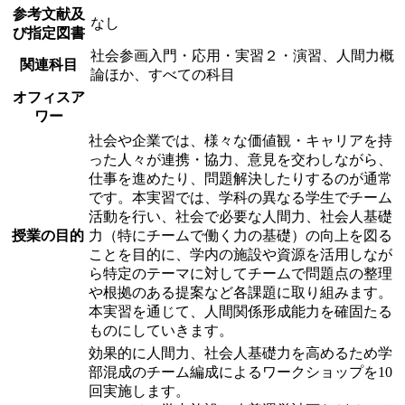
参考文献及
なし
び指定図書
社会参画入門・応用・実習２・演習、人間力概
関連科目
論ほか、すべての科目
オフィスア
ワー
社会や企業では、様々な価値観・キャリアを持
った人々が連携・協力、意見を交わしながら、
仕事を進めたり、問題解決したりするのが通常
です。本実習では、学科の異なる学生でチーム
活動を行い、社会で必要な人間力、社会人基礎
授業の目的
力（特にチームで働く力の基礎）の向上を図る
ことを目的に、学内の施設や資源を活用しなが
ら特定のテーマに対してチームで問題点の整理
や根拠のある提案など各課題に取り組みます。
本実習を通じて、人間関係形成能力を確固たる
ものにしていきます。
効果的に人間力、社会人基礎力を高めるため学
部混成のチーム編成によるワークショップを10
回実施します。