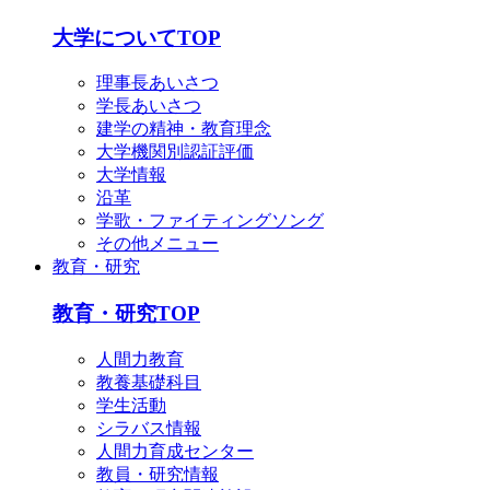
English
简体中文
大学についてTOP
한국어
理事長あいさつ
学長あいさつ
建学の精神・教育理念
大学機関別認証評価
大学情報
沿革
学歌・ファイティングソング
その他メニュー
教育・研究
教育・研究TOP
人間力教育
教養基礎科目
学生活動
シラバス情報
人間力育成センター
教員・研究情報