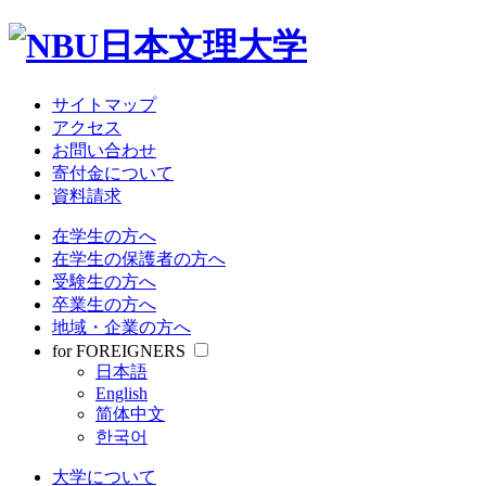
大学について
教育・研究
学部・大学院
受験情報
サイトマップ
就職関連
アクセス
学生生活
お問い合わせ
寄付金について
資料請求
サイトマップ
アクセス
在学生の方へ
お問い合わせ
在学生の保護者の方へ
寄付金について
受験生の方へ
資料請求
卒業生の方へ
地域・企業の方へ
在学生の方へ
for FOREIGNERS
在学生の保護者の方へ
日本語
受験生の方へ
English
卒業生の方へ
简体中文
地域・企業の方へ
한국어
for FOREIGNERS
日本語
大学について