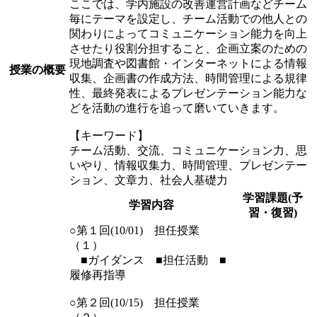
ここでは、学内施設の改善運営計画などチーム
毎にテーマを設定し、チーム活動での他人との
関わりによってコミュニケーション能力を向上
させたり役割分担すること、企画立案のための
現地調査や図書館・インターネットによる情報
授業の概要
収集、企画書の作成方法、時間管理による規律
性、最終発表によるプレゼンテーション能力な
どを活動の進行を追って磨いていきます。
【キーワード】
チーム活動、交流、コミュニケーション力、思
いやり、情報収集力、時間管理、プレゼンテー
ション、文章力、社会人基礎力
学習課題(予
学習内容
習・復習)
○第１回(10/01) 担任授業
（１）
■ガイダンス ■担任活動 ■
履修再指導
○第２回(10/15) 担任授業