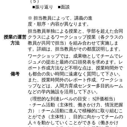
（５）
■振り返り ■面談
※ 担当教員によって、講義の進
度・順序・内容が異なります。
担当教員単独による授業と、学部を超えた合同
授業の運営
クラスによるワークショップ授業（各クラスの
方法
教員が共同で担当）を組み合わせて実施しま
す。詳細は、担当教員がその都度説明します。
ワークショップでは、成果物としてチームでレ
ジュメの提出と最終の口頭発表を求めます。レ
ポート作成方法など不明な点は、授業時間外で
備考
も都合の良い時間に遠慮なく質問して下さい。
また、授業時間外のレポート作成、ワークショ
ップなどは、人間力育成センター多目的ルーム
などの学内施設を活用して下さい。
（理想的な到達レベルの目安： S評価相当）
・チーム活動（主体性、働きかけ力、情況把握
力）：チーム活動に進んで積極的に取り組むこ
とができ（主体性）、目的に向かってチームの
人々を動かしていくことができる（働きかけ