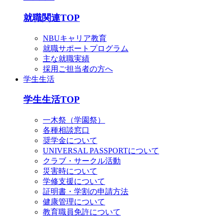
就職関連TOP
NBUキャリア教育
就職サポートプログラム
主な就職実績
採用ご担当者の方へ
学生生活
学生生活TOP
一木祭（学園祭）
各種相談窓口
奨学金について
UNIVERSAL PASSPORTについて
クラブ・サークル活動
災害時について
学修支援について
証明書・学割の申請方法
健康管理について
教育職員免許について