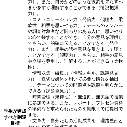
力）。また、自分がどのような役割を果たすべ
きかをすぐ理解することができる（情況把握
力）。
・コミュニケーション力（発信力、傾聴力、柔
軟性、相手を思いやる力）：チームのメンバー
や調査対象者など関わりのある人に、思いやり
の心で接することができ、自分の意見を理解し
てもらい、的確に伝えることができる（発信
力）。また、相手の話や意見を引き出して聴く
ことができる（傾聴力）。さらに、相手の意見
や立場を尊重し、理解することができる（柔軟
性）。
・情報収集・編集力（情報スキル、課題発見
力）：適切な媒体を用いて必要な情報を抽出
し、テーマについての問題点や課題を明らかに
できる（課題発見力）。
・時間管理（規律性）：無遅刻、無欠席で授業
に参加できる。また、レポート、プレゼン資料
の準備など求められたものを期限までに提出で
学生が達成
きる。
すべき到達
・文章力：自分たちの活動成果を、理路整然と
目標
わかりやすく記述できる。