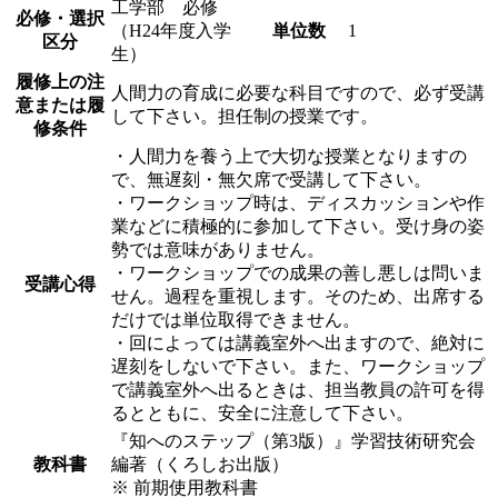
工学部 必修
必修・選択
（H24年度入学
単位数
1
区分
生）
履修上の注
人間力の育成に必要な科目ですので、必ず受講
意または履
して下さい。担任制の授業です。
修条件
・人間力を養う上で大切な授業となりますの
で、無遅刻・無欠席で受講して下さい。
・ワークショップ時は、ディスカッションや作
業などに積極的に参加して下さい。受け身の姿
勢では意味がありません。
・ワークショップでの成果の善し悪しは問いま
受講心得
せん。過程を重視します。そのため、出席する
だけでは単位取得できません。
・回によっては講義室外へ出ますので、絶対に
遅刻をしないで下さい。また、ワークショップ
で講義室外へ出るときは、担当教員の許可を得
るとともに、安全に注意して下さい。
『知へのステップ（第3版）』学習技術研究会
教科書
編著（くろしお出版）
※ 前期使用教科書