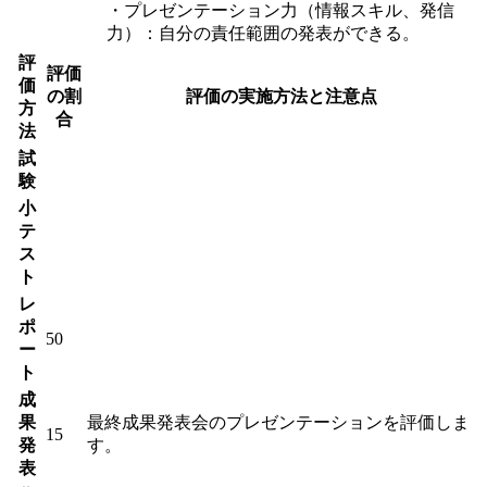
・プレゼンテーション力（情報スキル、発信
力）：自分の責任範囲の発表ができる。
評
評価
価
の割
評価の実施方法と注意点
方
合
法
試
験
小
テ
ス
ト
レ
ポ
50
ー
ト
成
果
最終成果発表会のプレゼンテーションを評価しま
15
発
す。
表