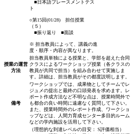
■日本語プレースメントテス
ト
○第15回(01/28) 担任授業
（５）
■振り返り ■面談
※ 担当教員によって、講義の進
度・順序・内容が異なります。
担当教員単独による授業と、学部を超えた合同
授業の運営
クラスによるワークショップ授業（各クラスの
方法
教員が共同で担当）を組み合わせて実施しま
す。詳細は、担当教員がその都度説明します。
ワークショップでは、成果物としてチームでレ
ジュメの提出と最終の口頭発表を求めます。レ
ポート作成方法など不明な点は、授業時間外で
備考
も都合の良い時間に遠慮なく質問して下さい。
また、授業時間外のレポート作成、ワークショ
ップなどは、人間力育成センター多目的ルーム
などの学内施設を活用して下さい。
（理想的な到達レベルの目安： S評価相当）