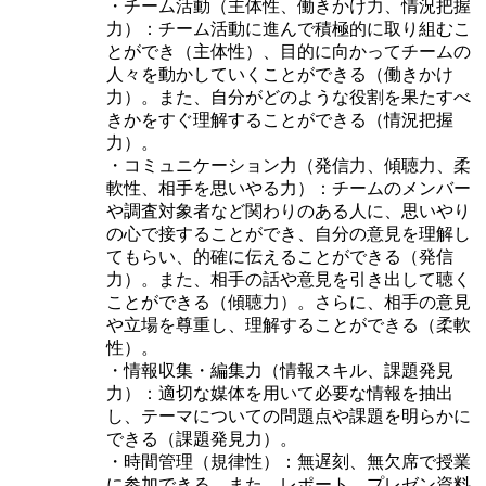
・チーム活動（主体性、働きかけ力、情況把握
力）：チーム活動に進んで積極的に取り組むこ
とができ（主体性）、目的に向かってチームの
人々を動かしていくことができる（働きかけ
力）。また、自分がどのような役割を果たすべ
きかをすぐ理解することができる（情況把握
力）。
・コミュニケーション力（発信力、傾聴力、柔
軟性、相手を思いやる力）：チームのメンバー
や調査対象者など関わりのある人に、思いやり
の心で接することができ、自分の意見を理解し
てもらい、的確に伝えることができる（発信
力）。また、相手の話や意見を引き出して聴く
ことができる（傾聴力）。さらに、相手の意見
や立場を尊重し、理解することができる（柔軟
性）。
・情報収集・編集力（情報スキル、課題発見
力）：適切な媒体を用いて必要な情報を抽出
し、テーマについての問題点や課題を明らかに
できる（課題発見力）。
・時間管理（規律性）：無遅刻、無欠席で授業
に参加できる。また、レポート、プレゼン資料