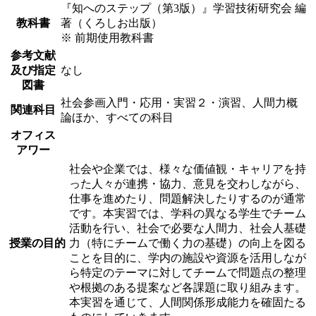
『知へのステップ（第3版）』学習技術研究会 編
教科書
著（くろしお出版）
※ 前期使用教科書
参考文献
及び指定
なし
図書
社会参画入門・応用・実習２・演習、人間力概
関連科目
論ほか、すべての科目
オフィス
アワー
社会や企業では、様々な価値観・キャリアを持
った人々が連携・協力、意見を交わしながら、
仕事を進めたり、問題解決したりするのが通常
です。本実習では、学科の異なる学生でチーム
活動を行い、社会で必要な人間力、社会人基礎
授業の目的
力（特にチームで働く力の基礎）の向上を図る
ことを目的に、学内の施設や資源を活用しなが
ら特定のテーマに対してチームで問題点の整理
や根拠のある提案など各課題に取り組みます。
本実習を通じて、人間関係形成能力を確固たる