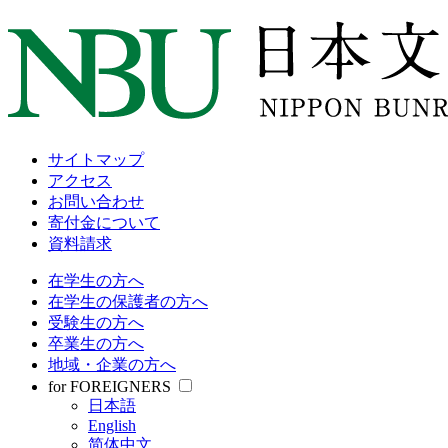
大学について
教育・研究
学部・大学院
受験情報
就職関連
学生生活
サイトマップ
アクセス
サイトマップ
お問い合わせ
アクセス
寄付金について
お問い合わせ
資料請求
寄付金について
資料請求
在学生の方へ
在学生の保護者の方へ
在学生の方へ
受験生の方へ
在学生の保護者の方へ
卒業生の方へ
受験生の方へ
地域・企業の方へ
卒業生の方へ
for FOREIGNERS
地域・企業の方へ
日本語
for FOREIGNERS
English
日本語
简体中文