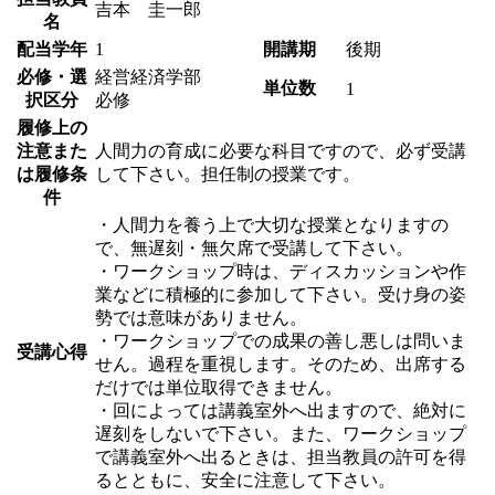
吉本 圭一郎
名
配当学年
1
開講期
後期
必修・選
経営経済学部
単位数
1
択区分
必修
履修上の
注意また
人間力の育成に必要な科目ですので、必ず受講
は履修条
して下さい。担任制の授業です。
件
・人間力を養う上で大切な授業となりますの
で、無遅刻・無欠席で受講して下さい。
・ワークショップ時は、ディスカッションや作
業などに積極的に参加して下さい。受け身の姿
勢では意味がありません。
・ワークショップでの成果の善し悪しは問いま
受講心得
せん。過程を重視します。そのため、出席する
だけでは単位取得できません。
・回によっては講義室外へ出ますので、絶対に
遅刻をしないで下さい。また、ワークショップ
で講義室外へ出るときは、担当教員の許可を得
るとともに、安全に注意して下さい。