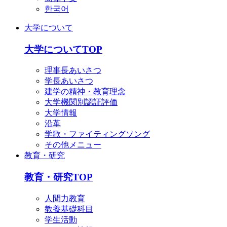
English
한국어
简体中文
한국어
大学について
大学についてTOP
理事長あいさつ
学長あいさつ
建学の精神・教育理念
大学機関別認証評価
大学情報
沿革
学歌・ファイティングソング
その他メニュー
教育・研究
教育・研究TOP
人間力教育
教養基礎科目
学生活動