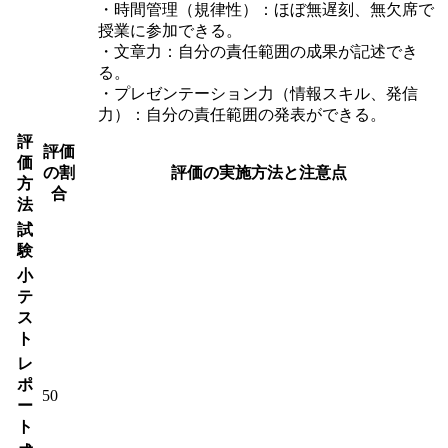
・時間管理（規律性）：ほぼ無遅刻、無欠席で
授業に参加できる。
・文章力：自分の責任範囲の成果が記述でき
る。
・プレゼンテーション力（情報スキル、発信
力）：自分の責任範囲の発表ができる。
評
評価
価
の割
評価の実施方法と注意点
方
合
法
試
験
小
テ
ス
ト
レ
ポ
50
ー
ト