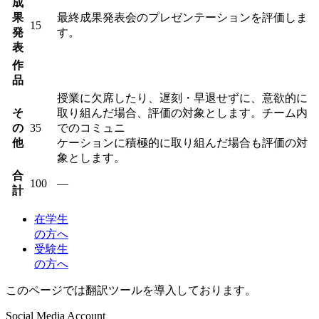
成
果
最終成果発表会のプレゼンテーションを評価しま
15
発
す。
表
作
品
授業に欠席したり、遅刻・早退せずに、意欲的に
そ
取り組んだ場合、評価の対象とします。チーム内
の
35
でのコミュニ
他
ケーションに積極的に取り組んだ場合も評価の対
象とします。
合
100
―
計
在学生
の方へ
受験生
の方へ
このページでは翻訳ツールを導入しております。
Social Media Account