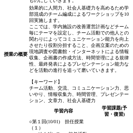
ものにしていきます。
効果的に人間力、社会人基礎力を高めるため学
部混成のチーム編成によるワークショップを10
回実施します。
ここでは、学内施設の改善運営計画などチーム
毎にテーマを設定し、チーム活動での他人との
関わりによってコミュニケーション能力を向上
させたり役割分担すること、企画立案のための
現地調査や図書館・インターネットによる情報
授業の概要
収集、企画書の作成方法、時間管理による規律
性、最終発表によるプレゼンテーション能力な
どを活動の進行を追って磨いていきます。
【キーワード】
チーム活動、交流、コミュニケーション力、思
いやり、情報収集力、時間管理、プレゼンテー
ション、文章力、社会人基礎力
学習課題(予
学習内容
習・復習)
○第１回(10/01) 担任授業
（１）