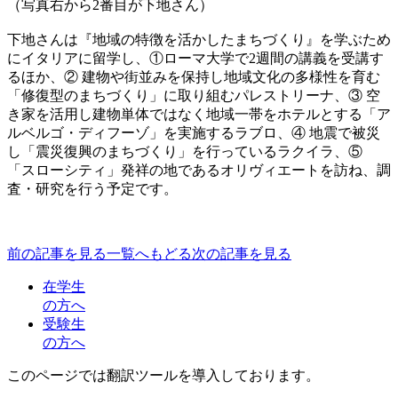
（写真右から2番目が下地さん）
下地さんは『地域の特徴を活かしたまちづくり』を学ぶため
にイタリアに留学し、①ローマ大学で2週間の講義を受講す
るほか、② 建物や街並みを保持し地域文化の多様性を育む
「修復型のまちづくり」に取り組むパレストリーナ、③ 空
き家を活用し建物単体ではなく地域一帯をホテルとする「ア
ルベルゴ・ディフーゾ」を実施するラブロ、④ 地震で被災
し「震災復興のまちづくり」を行っているラクイラ、⑤
「スローシティ」発祥の地であるオリヴィエートを訪ね、調
査・研究を行う予定です。
前の記事を見る
一覧へもどる
次の記事を見る
在学生
の方へ
受験生
の方へ
このページでは翻訳ツールを導入しております。