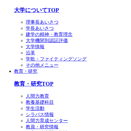
English
简体中文
大学についてTOP
한국어
理事長あいさつ
学長あいさつ
建学の精神・教育理念
大学機関別認証評価
大学情報
沿革
学歌・ファイティングソング
その他メニュー
教育・研究
教育・研究TOP
人間力教育
教養基礎科目
学生活動
シラバス情報
人間力育成センター
教員・研究情報