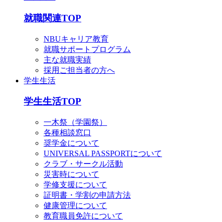
就職関連TOP
NBUキャリア教育
就職サポートプログラム
主な就職実績
採用ご担当者の方へ
学生生活
学生生活TOP
一木祭（学園祭）
各種相談窓口
奨学金について
UNIVERSAL PASSPORTについて
クラブ・サークル活動
災害時について
学修支援について
証明書・学割の申請方法
健康管理について
教育職員免許について