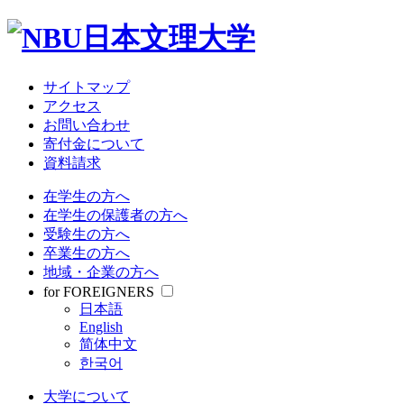
大学について
教育・研究
学部・大学院
受験情報
サイトマップ
就職関連
アクセス
学生生活
お問い合わせ
寄付金について
資料請求
サイトマップ
アクセス
在学生の方へ
お問い合わせ
在学生の保護者の方へ
寄付金について
受験生の方へ
資料請求
卒業生の方へ
地域・企業の方へ
在学生の方へ
for FOREIGNERS
在学生の保護者の方へ
日本語
受験生の方へ
English
卒業生の方へ
简体中文
地域・企業の方へ
한국어
for FOREIGNERS
日本語
大学について