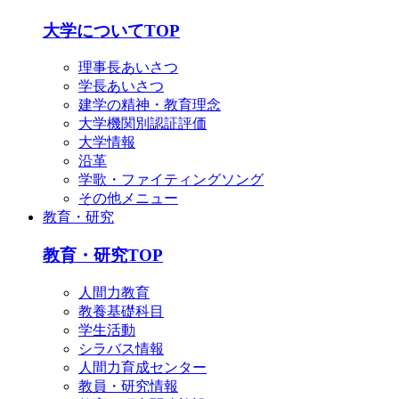
English
简体中文
大学についてTOP
한국어
理事長あいさつ
学長あいさつ
建学の精神・教育理念
大学機関別認証評価
大学情報
沿革
学歌・ファイティングソング
その他メニュー
教育・研究
教育・研究TOP
人間力教育
教養基礎科目
学生活動
シラバス情報
人間力育成センター
教員・研究情報