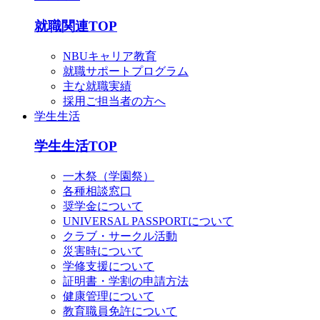
就職関連TOP
NBUキャリア教育
就職サポートプログラム
主な就職実績
採用ご担当者の方へ
学生生活
学生生活TOP
一木祭（学園祭）
各種相談窓口
奨学金について
UNIVERSAL PASSPORTについて
クラブ・サークル活動
災害時について
学修支援について
証明書・学割の申請方法
健康管理について
教育職員免許について