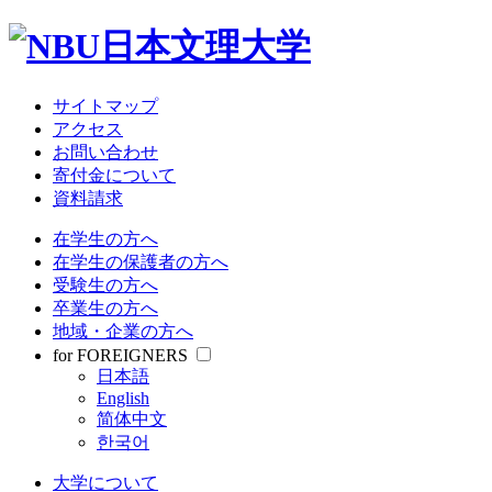
大学について
教育・研究
学部・大学院
受験情報
サイトマップ
就職関連
アクセス
学生生活
お問い合わせ
寄付金について
資料請求
サイトマップ
アクセス
在学生の方へ
お問い合わせ
在学生の保護者の方へ
寄付金について
受験生の方へ
資料請求
卒業生の方へ
地域・企業の方へ
在学生の方へ
for FOREIGNERS
在学生の保護者の方へ
日本語
受験生の方へ
English
卒業生の方へ
简体中文
地域・企業の方へ
한국어
for FOREIGNERS
日本語
大学について