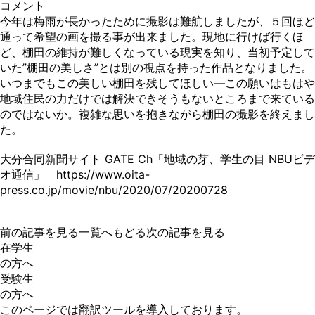
コメント
今年は梅雨が長かったために撮影は難航しましたが、５回ほど
通って希望の画を撮る事が出来ました。現地に行けば行くほ
ど、棚田の維持が難しくなっている現実を知り、当初予定して
いた”棚田の美しさ”とは別の視点を持った作品となりました。
いつまでもこの美しい棚田を残してほしい―この願いはもはや
地域住民の力だけでは解決できそうもないところまで来ている
のではないか。複雑な思いを抱きながら棚田の撮影を終えまし
た。
大分合同新聞サイト GATE Ch「地域の芽、学生の目 NBUビデ
オ通信」
https://www.oita-
press.co.jp/movie/nbu/2020/07/20200728
前の記事を見る
一覧へもどる
次の記事を見る
在学生
の方へ
受験生
の方へ
このページでは翻訳ツールを導入しております。