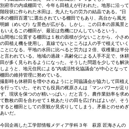
別府市の内成棚田で、今年も田植えが行われた。地形に沿って
階段状に作られた水田は、先人たちの労力の結晶である。“日
本の棚田百選”に選出されている棚田でもあり、高台から風光
明媚（めいび）な景色が広がる。しかし、この日本の原風景と
もいえるこの棚田が、最近は危機にひんしているという。
山間地に位置する棚田は１枚の面積が少ないことから、小さめ
の田植え機を使用し、直線でないところは人の手で植えていく
ことになる。平地の水田に比べると労力は２倍、収穫量は半分
と言われている。地域の過疎・高齢化による人手不足で、休耕
田が多く見られるようになった。そうした問題を少しでも解決
しようと、地元住民による“内成活性化協議会”が中心となって
棚田の維持管理に努めている。
撮影時も休耕田を増やさぬようにと同協議会が協力して田植え
を行っていた。それでも役員の梶原さんは「マンパワーが足り
ず、現状を保つのが精いっぱい」だと言う。農作業効率を求め
て数枚の田を合わせて１枚あたりの田を広げればよいが、そう
すると棚田としての景観が見劣りしてしまう。矛盾とのせめぎ
あいだ。
今回企画した工学部情報メディア学科３年 萩原 匠海さんの