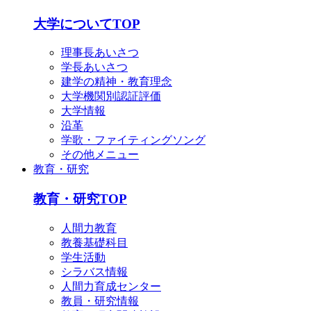
English
简体中文
大学についてTOP
한국어
理事長あいさつ
学長あいさつ
建学の精神・教育理念
大学機関別認証評価
大学情報
沿革
学歌・ファイティングソング
その他メニュー
教育・研究
教育・研究TOP
人間力教育
教養基礎科目
学生活動
シラバス情報
人間力育成センター
教員・研究情報