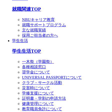
就職関連TOP
NBUキャリア教育
就職サポートプログラム
主な就職実績
採用ご担当者の方へ
学生生活
学生生活TOP
一木祭（学園祭）
各種相談窓口
奨学金について
UNIVERSAL PASSPORTについて
クラブ・サークル活動
災害時について
学修支援について
証明書・学割の申請方法
健康管理について
教育職員免許について