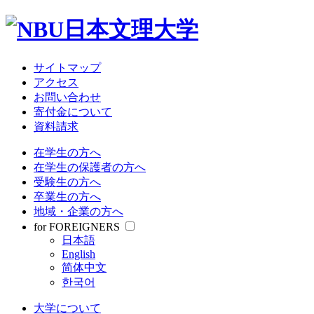
大学について
教育・研究
学部・大学院
受験情報
サイトマップ
就職関連
アクセス
学生生活
お問い合わせ
寄付金について
資料請求
サイトマップ
アクセス
在学生の方へ
お問い合わせ
在学生の保護者の方へ
寄付金について
受験生の方へ
資料請求
卒業生の方へ
地域・企業の方へ
在学生の方へ
for FOREIGNERS
在学生の保護者の方へ
日本語
受験生の方へ
English
卒業生の方へ
简体中文
地域・企業の方へ
한국어
for FOREIGNERS
日本語
大学について