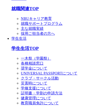
就職関連TOP
NBUキャリア教育
就職サポートプログラム
主な就職実績
採用ご担当者の方へ
学生生活
学生生活TOP
一木祭（学園祭）
各種相談窓口
奨学金について
UNIVERSAL PASSPORTについて
クラブ・サークル活動
災害時について
学修支援について
証明書・学割の申請方法
健康管理について
教育職員免許について