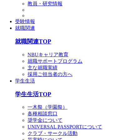
教員・研究情報
受験情報
就職関連
就職関連TOP
NBUキャリア教育
就職サポートプログラム
主な就職実績
採用ご担当者の方へ
学生生活
学生生活TOP
一木祭（学園祭）
各種相談窓口
奨学金について
UNIVERSAL PASSPORTについて
クラブ・サークル活動
災害時について