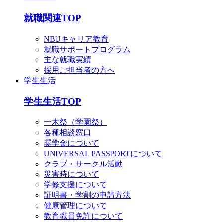
就職関連TOP
NBUキャリア教育
就職サポートプログラム
主な就職実績
採用ご担当者の方へ
学生生活
学生生活TOP
一木祭（学園祭）
各種相談窓口
奨学金について
UNIVERSAL PASSPORTについて
クラブ・サークル活動
災害時について
学修支援について
証明書・学割の申請方法
健康管理について
教育職員免許について