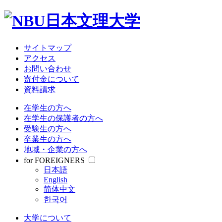
大学について
教育・研究
学部・大学院
受験情報
サイトマップ
就職関連
アクセス
学生生活
お問い合わせ
寄付金について
資料請求
サイトマップ
アクセス
在学生の方へ
お問い合わせ
在学生の保護者の方へ
寄付金について
受験生の方へ
資料請求
卒業生の方へ
地域・企業の方へ
在学生の方へ
for FOREIGNERS
在学生の保護者の方へ
日本語
受験生の方へ
English
卒業生の方へ
简体中文
地域・企業の方へ
한국어
for FOREIGNERS
日本語
大学について