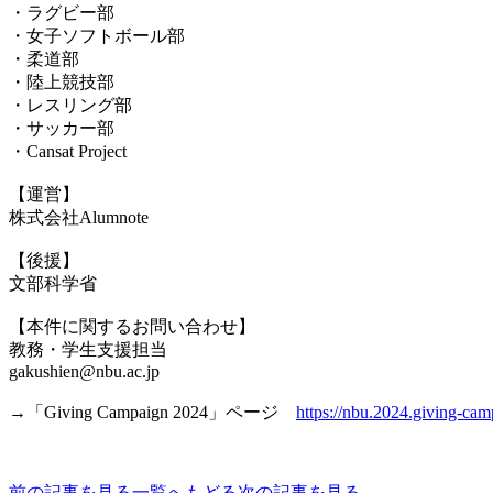
・ラグビー部
・女子ソフトボール部
・柔道部
・陸上競技部
・レスリング部
・サッカー部
・Cansat Project
【運営】
株式会社Alumnote
【後援】
文部科学省
【本件に関するお問い合わせ】
教務・学生支援担当
gakushien@nbu.ac.jp
→「Giving Campaign 2024」ページ
https://nbu.2024.giving-cam
前の記事を見る
一覧へもどる
次の記事を見る