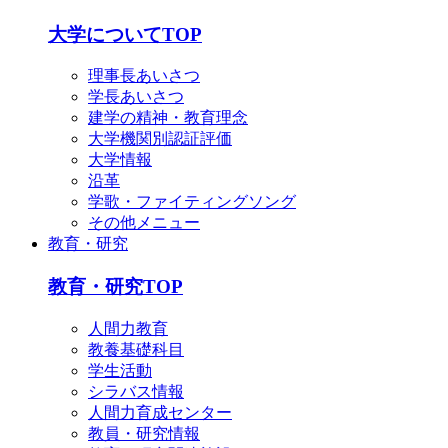
English
简体中文
大学についてTOP
한국어
理事長あいさつ
学長あいさつ
建学の精神・教育理念
大学機関別認証評価
大学情報
沿革
学歌・ファイティングソング
その他メニュー
教育・研究
教育・研究TOP
人間力教育
教養基礎科目
学生活動
シラバス情報
人間力育成センター
教員・研究情報