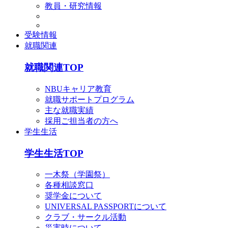
教員・研究情報
受験情報
就職関連
就職関連TOP
NBUキャリア教育
就職サポートプログラム
主な就職実績
採用ご担当者の方へ
学生生活
学生生活TOP
一木祭（学園祭）
各種相談窓口
奨学金について
UNIVERSAL PASSPORTについて
クラブ・サークル活動
災害時について