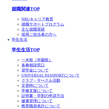
就職関連TOP
NBUキャリア教育
就職サポートプログラム
主な就職実績
採用ご担当者の方へ
学生生活
学生生活TOP
一木祭（学園祭）
各種相談窓口
奨学金について
UNIVERSAL PASSPORTについて
クラブ・サークル活動
災害時について
学修支援について
証明書・学割の申請方法
健康管理について
教育職員免許について