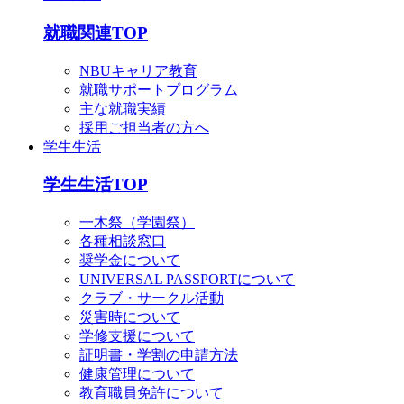
就職関連TOP
NBUキャリア教育
就職サポートプログラム
主な就職実績
採用ご担当者の方へ
学生生活
学生生活TOP
一木祭（学園祭）
各種相談窓口
奨学金について
UNIVERSAL PASSPORTについて
クラブ・サークル活動
災害時について
学修支援について
証明書・学割の申請方法
健康管理について
教育職員免許について