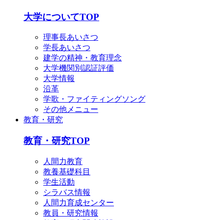
English
简体中文
大学についてTOP
한국어
理事長あいさつ
学長あいさつ
建学の精神・教育理念
大学機関別認証評価
大学情報
沿革
学歌・ファイティングソング
その他メニュー
教育・研究
教育・研究TOP
人間力教育
教養基礎科目
学生活動
シラバス情報
人間力育成センター
教員・研究情報