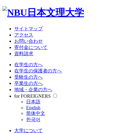
大学について
教育・研究
学部・大学院
受験情報
サイトマップ
就職関連
アクセス
学生生活
お問い合わせ
寄付金について
資料請求
サイトマップ
アクセス
在学生の方へ
お問い合わせ
在学生の保護者の方へ
寄付金について
受験生の方へ
資料請求
卒業生の方へ
地域・企業の方へ
在学生の方へ
for FOREIGNERS
在学生の保護者の方へ
日本語
受験生の方へ
English
卒業生の方へ
简体中文
地域・企業の方へ
한국어
for FOREIGNERS
日本語
大学について