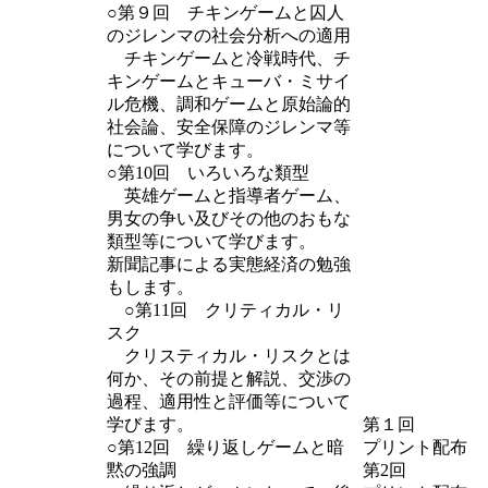
○第９回 チキンゲームと囚人
のジレンマの社会分析への適用
チキンゲームと冷戦時代、チ
キンゲームとキューバ・ミサイ
ル危機、調和ゲームと原始論的
社会論、安全保障のジレンマ等
について学びます。
○第10回 いろいろな類型
英雄ゲームと指導者ゲーム、
男女の争い及びその他のおもな
類型等について学びます。
新聞記事による実態経済の勉強
もします。
○第11回 クリティカル・リ
スク
クリスティカル・リスクとは
何か、その前提と解説、交渉の
過程、適用性と評価等について
学びます。
第１回
○第12回 繰り返しゲームと暗
プリント配布
黙の強調
第2回