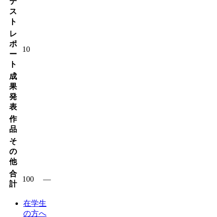
テ
ス
ト
レ
ポ
10
ー
ト
成
果
発
表
作
品
そ
の
他
合
100
―
計
在学生
の方へ