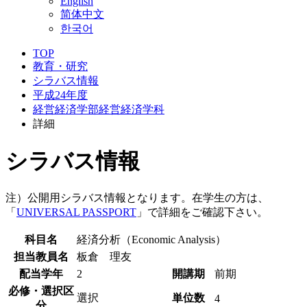
English
简体中文
한국어
TOP
教育・研究
シラバス情報
平成24年度
経営経済学部経営経済学科
詳細
シラバス情報
注）公開用シラバス情報となります。在学生の方は、
「
UNIVERSAL PASSPORT
」で詳細をご確認下さい。
科目名
経済分析（Economic Analysis）
担当教員名
板倉 理友
配当学年
2
開講期
前期
必修・選択区
選択
単位数
4
分