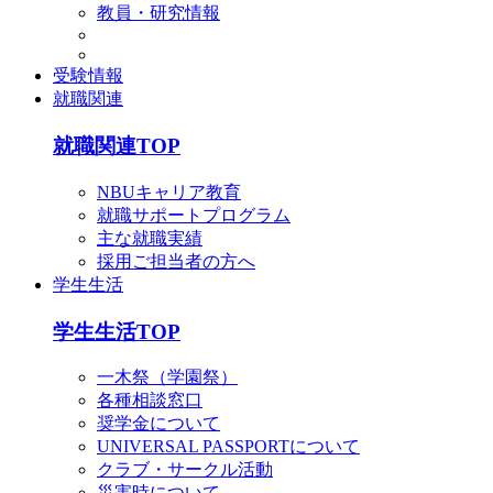
教員・研究情報
受験情報
就職関連
就職関連TOP
NBUキャリア教育
就職サポートプログラム
主な就職実績
採用ご担当者の方へ
学生生活
学生生活TOP
一木祭（学園祭）
各種相談窓口
奨学金について
UNIVERSAL PASSPORTについて
クラブ・サークル活動
災害時について