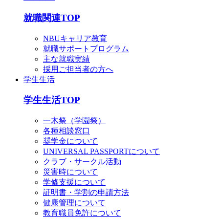
就職関連TOP
NBUキャリア教育
就職サポートプログラム
主な就職実績
採用ご担当者の方へ
学生生活
学生生活TOP
一木祭（学園祭）
各種相談窓口
奨学金について
UNIVERSAL PASSPORTについて
クラブ・サークル活動
災害時について
学修支援について
証明書・学割の申請方法
健康管理について
教育職員免許について