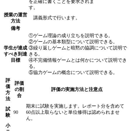
を正確に書くことを要求されま
す。
授業の運営
講義形式で行います。
方法
備考
①ゲーム理論の成り立ちを説明できる。
②ゲームの基本類型について説明できる。
学生が達成
③繰り返しゲームと暗黙の協調について説明で
すべき到達
きる。
目標
④不完備情報ゲームとは何かについて説明でき
る。
⑤協力ゲームの概念について説明できる。
評
評価
価
の割
評価の実施方法と注意点
方
合
法
期末に試験を実施します。レポート分を含めて
試
90
60点以上取らないと単位修得は認められませ
験
ん。
小