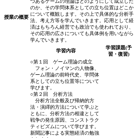
つあるゲームの理論はどのようにして成立した
のか、その学問体系としての立ち位置はどこか
について概観します。その上で具体的な分析手
授業の概要
法、考え方等を学んでいきます。応用として経
済はもちろん経営でも政治でも使われており、
その応用の広さについても具体例を用いながら
学んでいきます。
学習課題(予
学習内容
習・復習)
○第１回 ゲーム理論の成立
フォン・ノイマンの人物像、
ゲーム理論の前時代史、学問体
系としての立ち位置等について
学びます。
○第２回 分析方法
分析方法全般及び帰納的方
法・演繹的方法について学ぶと
ともに、分析方法の相違として
戦争の発生原因、コンストラク
ティビズムについて学びます。
新聞記事による実態経済の勉強