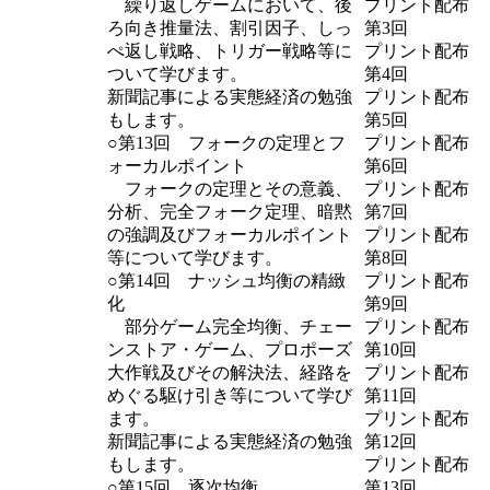
繰り返しゲームにおいて、後
プリント配布
ろ向き推量法、割引因子、しっ
第3回
ぺ返し戦略、トリガー戦略等に
プリント配布
ついて学びます。
第4回
新聞記事による実態経済の勉強
プリント配布
もします。
第5回
○第13回 フォークの定理とフ
プリント配布
ォーカルポイント
第6回
フォークの定理とその意義、
プリント配布
分析、完全フォーク定理、暗黙
第7回
の強調及びフォーカルポイント
プリント配布
等について学びます。
第8回
○第14回 ナッシュ均衡の精緻
プリント配布
化
第9回
部分ゲーム完全均衡、チェー
プリント配布
ンストア・ゲーム、プロポーズ
第10回
大作戦及びその解決法、経路を
プリント配布
めぐる駆け引き等について学び
第11回
ます。
プリント配布
新聞記事による実態経済の勉強
第12回
もします。
プリント配布
○第15回 逐次均衡
第13回