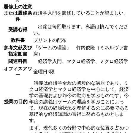
履修上の注意
または履修条
経済学入門を履修していることが望ましい。
件
出席は毎回取ります。私語は慎んでくださ
受講心得
い。
教科書
プリントの配布
参考文献及び
『ゲームの理論』 竹内俊隆（ミネルヴァ書
指定図書
房）
関連科目
経済学入門、マクロ経済学、ミクロ経済学
オフィスアワ
金曜日3限
ー
講義は経済学全般の初歩的な講座であり、ミ
クロ経済学とマクロ経済学を中心にして、経済
学の基礎および昨今の動向を学ぶものです。今
授業の目的
年度の講義はゲームの理論を学ぶことによっ
て、現在の経済状況を理解するのに必要である
基礎的な経済知識の習得に努めるものとしま
す。
まず、現代多くの分野で中心的な位置を占めつ