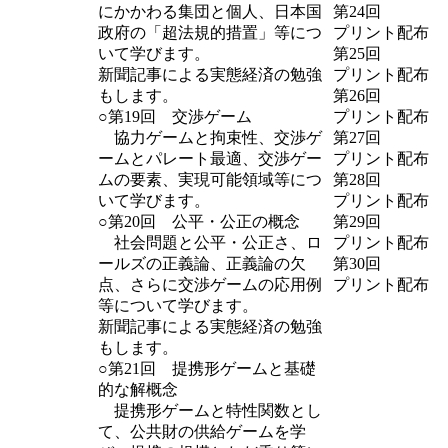
にかかわる集団と個人、日本国
第24回
政府の「超法規的措置」等につ
プリント配布
いて学びます。
第25回
新聞記事による実態経済の勉強
プリント配布
もします。
第26回
○第19回 交渉ゲーム
プリント配布
協力ゲームと拘束性、交渉ゲ
第27回
ームとパレート最適、交渉ゲー
プリント配布
ムの要素、実現可能領域等につ
第28回
いて学びます。
プリント配布
○第20回 公平・公正の概念
第29回
社会問題と公平・公正さ、ロ
プリント配布
ールズの正義論、正義論の欠
第30回
点、さらに交渉ゲームの応用例
プリント配布
等について学びます。
新聞記事による実態経済の勉強
もします。
○第21回 提携形ゲームと基礎
的な解概念
提携形ゲームと特性関数とし
て、公共財の供給ゲームを学