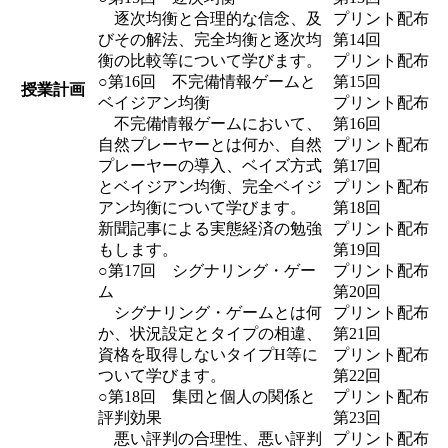
逐次均衡と合理的な信念、及
プリント配布
びその解法、完全均衡と逐次均
第14回
衡の比較等について学びます。
プリント配布
○第16回 不完備情報ゲームと
第15回
授業計画
ベイジアン均衡
プリント配布
不完備情報ゲームにおいて、
第16回
自然プレーヤーとは何か、自然
プリント配布
プレーヤーの導入、ベイズ方式
第17回
とベイジアン均衡、完全ベイジ
プリント配布
アン均衡について学びます。
第18回
新聞記事による実態経済の勉強
プリント配布
もします。
第19回
○第17回 シグナリング・ゲー
プリント配布
ム
第20回
シグナリング・ゲームとは何
プリント配布
か、状況設定とタイプの相違、
第21回
資格を取得しないタイプH等に
プリント配布
ついて学びます。
第22回
○第18回 集団と個人の関係と
プリント配布
評判効果
第23回
悪い評判の合理性、悪い評判
プリント配布