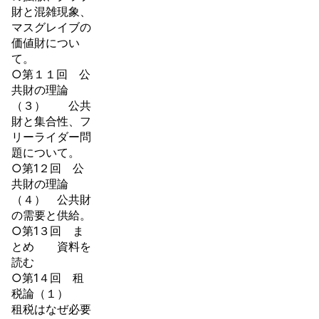
財と混雑現象、
マスグレイブの
価値財につい
て。
○第１１回 公
共財の理論
（３） 公共
財と集合性、フ
リーライダー問
題について。
○第1２回 公
共財の理論
（４） 公共財
の需要と供給。
○第1３回 ま
とめ 資料を
読む
○第1４回 租
税論（１）
租税はなぜ必要