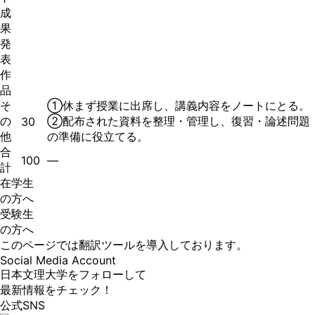
成
果
発
表
作
品
そ
①休まず授業に出席し、講義内容をノートにとる。
の
②配布された資料を整理・管理し、復習・論述問題
30
他
の準備に役立てる。
合
100
―
計
在学生
の方へ
受験生
の方へ
このページでは翻訳ツールを導入しております。
Social Media Account
日本文理大学をフォローして
最新情報をチェック！
公式SNS