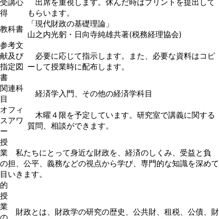
受講心
出席を重視します。休んだ時はプリントを提出して
得
もらいます。
「現代財政の基礎理論」
教科書
山之内光躬・日向寺純雄共著(税務経理協会)
参考文
献及び
必要に応じて指示します。また、必要な資料はコピ
指定図
ーして授業時に配布します。
書
関連科
経済学入門、その他の経済学科目
目
オフィ
木曜４限を予定しています。研究室で講義に関する
スアワ
質問、相談ができます。
ー
授
業
私たちにとって身近な財政を、経済のしくみ、受益と負
の
担、公平、義務などの視点から学び、専門的な知識を深めて
目
いきます。
的
授
業
財政とは、財政学の研究の歴史、公共財、租税、公債、財
の