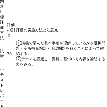
到
達
目
標
評
評価
価
の割
評価の実施方法と注意点
方
合
法
①講義で学んだ基本事項を理解しているかを選択問
題・空所補充問題・正誤問題を解くことによって確
試
認する。
70
験
②テーマを設定し、資料に基づいて内容を論述する
力をみる。
小
テ
ス
ト
レ
ポ
ー
ト