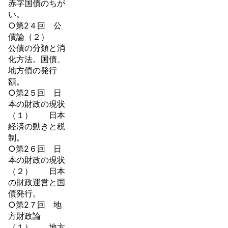
赤字国債のちが
い。
○第2４回 公
債論（２）
公債の分類と消
化方法。国債、
地方債の発行
額。
○第2５回 日
本の財政の現状
（１） 日本
経済の動きと税
制。
○第2６回 日
本の財政の現状
（２） 日本
の財政運営と国
債発行。
○第2７回 地
方財政論
（１） 地方