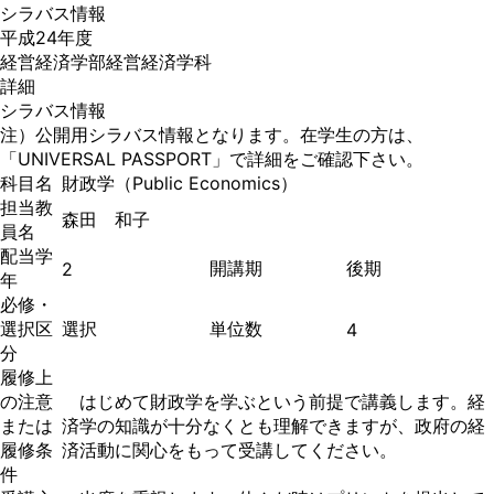
シラバス情報
平成24年度
経営経済学部経営経済学科
詳細
シラバス情報
注）公開用シラバス情報となります。在学生の方は、
「
UNIVERSAL PASSPORT
」で詳細をご確認下さい。
科目名
財政学（Public Economics）
担当教
森田 和子
員名
配当学
開講期
後期
2
年
必修・
選択区
選択
単位数
4
分
履修上
の注意
はじめて財政学を学ぶという前提で講義します。経
または
済学の知識が十分なくとも理解できますが、政府の経
履修条
済活動に関心をもって受講してください。
件