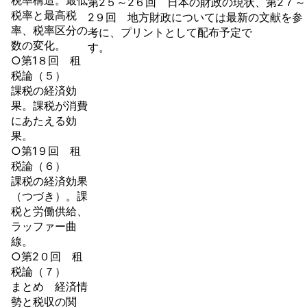
税率構造。最低
第2５～2６回 日本の財政の現状、第2７～
税率と最高税
2９回 地方財政については最新の文献を参
率、税率区分の
考に、プリントとして配布予定で
数の変化。
す。
○第1８回 租
税論（５）
課税の経済効
果。課税が消費
にあたえる効
果。
○第1９回 租
税論（６）
課税の経済効果
（つづき）。課
税と労働供給、
ラッファー曲
線。
○第2０回 租
税論（７）
まとめ 経済情
勢と税収の関