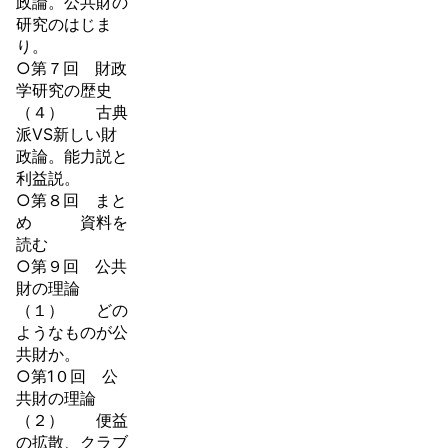
政論。公共財の
研究のはじま
り。
○第７回 財政
学研究の歴史
（４） 古典
派VS新しい財
政論。能力説と
利益説。
○第８回 まと
め 資料を
読む
○第９回 公共
財の理論
（１） どの
ようなものが公
共財か。
○第1０回 公
共財の理論
（２） 便益
の拡散、クラブ