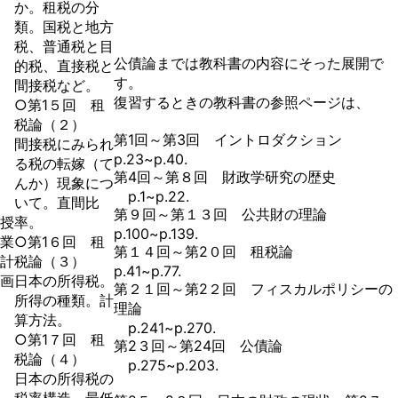
か。租税の分
類。国税と地方
税、普通税と目
公債論までは教科書の内容にそった展開で
的税、直接税と
す。
間接税など。
復習するときの教科書の参照ページは、
○第1５回 租
税論（２）
第1回～第3回 イントロダクション
間接税にみられ
p.23~p.40.
る税の転嫁（て
第4回～第８回 財政学研究の歴史
んか）現象につ
p.1~p.22.
いて。直間比
第９回～第１３回 公共財の理論
授
率。
p.100~p.139.
業
○第1６回 租
第１４回～第2０回 租税論
計
税論（３）
p.41~p.77.
画
日本の所得税。
第２１回～第2２回 フィスカルポリシーの
所得の種類。計
理論
算方法。
p.241~p.270.
○第1７回 租
第2３回～第24回 公債論
税論（４）
p.275~p.203.
日本の所得税の