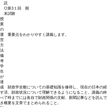
説
○第3１回 期
末試験
授
業
の
運
重要点をわかりやすく講義します。
営
方
法
備
考
学
生
が
達
成
財政学全般についての基礎知識を修得し、現在の日本の経
す
済、財政状況について理解できるようになること。講義の終
べ
了時までには各自で財政関係の文献、新聞記事などを読んで
き
概要を文章でまとめられること。