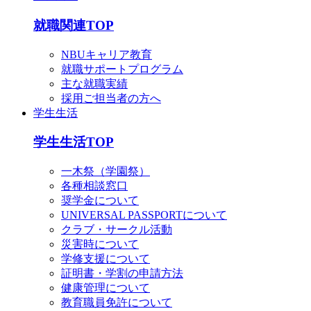
就職関連TOP
NBUキャリア教育
就職サポートプログラム
主な就職実績
採用ご担当者の方へ
学生生活
学生生活TOP
一木祭（学園祭）
各種相談窓口
奨学金について
UNIVERSAL PASSPORTについて
クラブ・サークル活動
災害時について
学修支援について
証明書・学割の申請方法
健康管理について
教育職員免許について