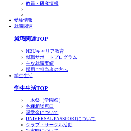
教員・研究情報
受験情報
就職関連
就職関連TOP
NBUキャリア教育
就職サポートプログラム
主な就職実績
採用ご担当者の方へ
学生生活
学生生活TOP
一木祭（学園祭）
各種相談窓口
奨学金について
UNIVERSAL PASSPORTについて
クラブ・サークル活動
災害時について