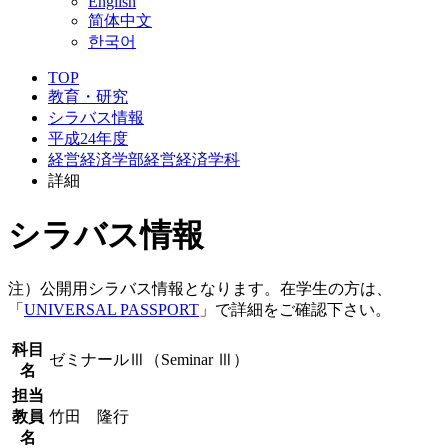
English
简体中文
한국어
TOP
教育・研究
シラバス情報
平成24年度
経営経済学部経営経済学科
詳細
シラバス情報
注）公開用シラバス情報となります。在学生の方は、
「
UNIVERSAL PASSPORT
」で詳細をご確認下さい。
科目
ゼミナールⅢ（Seminar Ⅲ）
名
担当
教員
竹田 隆行
名