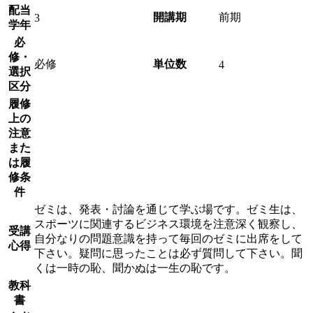
配当
開講期
前期
3
学年
必
修・
必修
単位数
4
選択
区分
履修
上の
注意
また
は履
修条
件
ゼミは、発表・討論を通じて学ぶ場です。ゼミ生は、
スポーツに関連するビジネス環境を注意深く観察し、
受講
自分なりの問題意識を持って毎回のゼミに出席をして
心得
下さい。疑問に思ったことは必ず質問して下さい。聞
くは一時の恥、聞かぬは一生の恥です。
教科
書