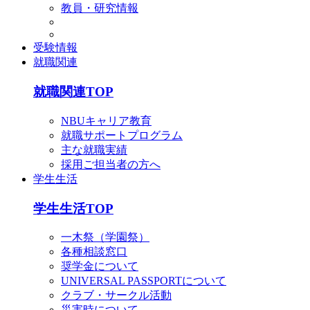
教員・研究情報
受験情報
就職関連
就職関連TOP
NBUキャリア教育
就職サポートプログラム
主な就職実績
採用ご担当者の方へ
学生生活
学生生活TOP
一木祭（学園祭）
各種相談窓口
奨学金について
UNIVERSAL PASSPORTについて
クラブ・サークル活動
災害時について