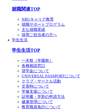
就職関連TOP
NBUキャリア教育
就職サポートプログラム
主な就職実績
採用ご担当者の方へ
学生生活
学生生活TOP
一木祭（学園祭）
各種相談窓口
奨学金について
UNIVERSAL PASSPORTについて
クラブ・サークル活動
災害時について
学修支援について
証明書・学割の申請方法
健康管理について
教育職員免許について