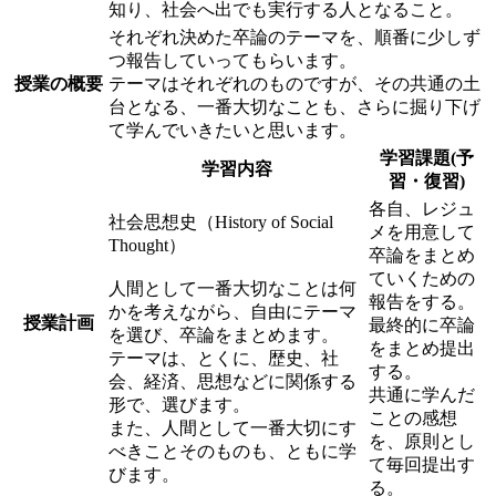
知り、社会へ出でも実行する人となること。
それぞれ決めた卒論のテーマを、順番に少しず
つ報告していってもらいます。
授業の概要
テーマはそれぞれのものですが、その共通の土
台となる、一番大切なことも、さらに掘り下げ
て学んでいきたいと思います。
学習課題(予
学習内容
習・復習)
各自、レジュ
社会思想史（History of Social
メを用意して
Thought）
卒論をまとめ
ていくための
人間として一番大切なことは何
報告をする。
かを考えながら、自由にテーマ
授業計画
最終的に卒論
を選び、卒論をまとめます。
をまとめ提出
テーマは、とくに、歴史、社
する。
会、経済、思想などに関係する
共通に学んだ
形で、選びます。
ことの感想
また、人間として一番大切にす
を、原則とし
べきことそのものも、ともに学
て毎回提出す
びます。
る。