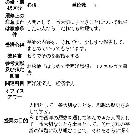
必修・選
必修
単位数
4
択区分
履修上の
注意また
人間として一番大切にすべきことについて勉強
は履修条
したい人なら、だれでも歓迎です。
件
卒論の内容を、それぞれ、少しずつ報告して、
受講心得
まとめていってもらいます。
教科書
ゼミでその都度指示する
参考文献
村松他『はじめて学西洋思想』（ミネルヴァ書
及び指定
房）
図書
関連科目
西洋経済史、経済学史
オフィス
アワー
人間として一番大切なことを、思想の歴史を通
して学ぶ。
今まで西洋の歴史を通して学んできた人間とし
授業の目的
て一番大切なことを土台として、それぞれの卒
論の課題に取り組むことで、それをさらに深く