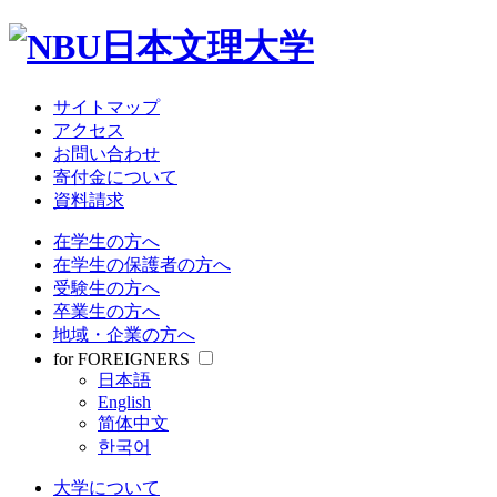
大学について
教育・研究
学部・大学院
受験情報
サイトマップ
就職関連
アクセス
学生生活
お問い合わせ
寄付金について
資料請求
サイトマップ
アクセス
在学生の方へ
お問い合わせ
在学生の保護者の方へ
寄付金について
受験生の方へ
資料請求
卒業生の方へ
地域・企業の方へ
在学生の方へ
for FOREIGNERS
在学生の保護者の方へ
日本語
受験生の方へ
English
卒業生の方へ
简体中文
地域・企業の方へ
한국어
for FOREIGNERS
日本語
大学について