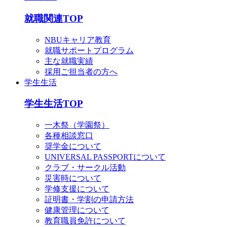
就職関連TOP
NBUキャリア教育
就職サポートプログラム
主な就職実績
採用ご担当者の方へ
学生生活
学生生活TOP
一木祭（学園祭）
各種相談窓口
奨学金について
UNIVERSAL PASSPORTについて
クラブ・サークル活動
災害時について
学修支援について
証明書・学割の申請方法
健康管理について
教育職員免許について