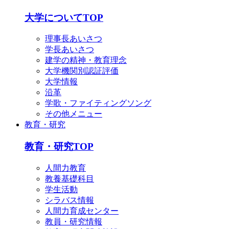
English
简体中文
大学についてTOP
한국어
理事長あいさつ
学長あいさつ
建学の精神・教育理念
大学機関別認証評価
大学情報
沿革
学歌・ファイティングソング
その他メニュー
教育・研究
教育・研究TOP
人間力教育
教養基礎科目
学生活動
シラバス情報
人間力育成センター
教員・研究情報