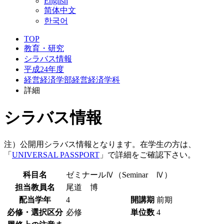
English
简体中文
한국어
TOP
教育・研究
シラバス情報
平成24年度
経営経済学部経営経済学科
詳細
シラバス情報
注）公開用シラバス情報となります。在学生の方は、
「
UNIVERSAL PASSPORT
」で詳細をご確認下さい。
科目名
ゼミナールⅣ（Seminar Ⅳ）
担当教員名
尾道 博
配当学年
4
開講期
前期
必修・選択区分
必修
単位数
4