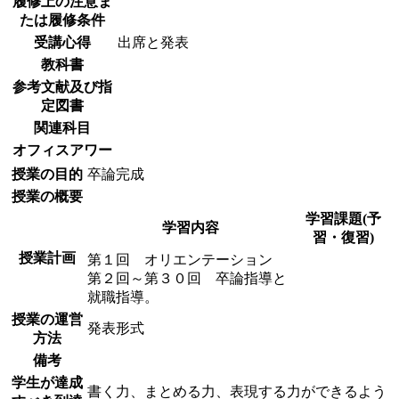
履修上の注意ま
たは履修条件
受講心得
出席と発表
教科書
参考文献及び指
定図書
関連科目
オフィスアワー
授業の目的
卒論完成
授業の概要
学習課題(予
学習内容
習・復習)
授業計画
第１回 オリエンテーション
第２回～第３０回 卒論指導と
就職指導。
授業の運営
発表形式
方法
備考
学生が達成
書く力、まとめる力、表現する力ができるよう