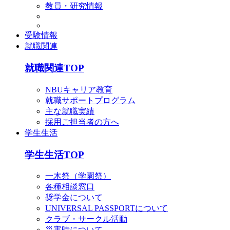
教員・研究情報
受験情報
就職関連
就職関連TOP
NBUキャリア教育
就職サポートプログラム
主な就職実績
採用ご担当者の方へ
学生生活
学生生活TOP
一木祭（学園祭）
各種相談窓口
奨学金について
UNIVERSAL PASSPORTについて
クラブ・サークル活動
災害時について