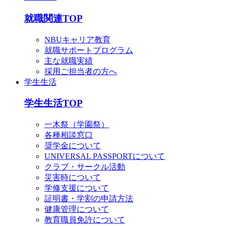
就職関連TOP
NBUキャリア教育
就職サポートプログラム
主な就職実績
採用ご担当者の方へ
学生生活
学生生活TOP
一木祭（学園祭）
各種相談窓口
奨学金について
UNIVERSAL PASSPORTについて
クラブ・サークル活動
災害時について
学修支援について
証明書・学割の申請方法
健康管理について
教育職員免許について