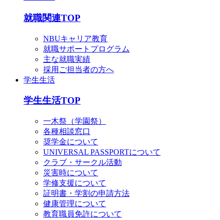
就職関連TOP
NBUキャリア教育
就職サポートプログラム
主な就職実績
採用ご担当者の方へ
学生生活
学生生活TOP
一木祭（学園祭）
各種相談窓口
奨学金について
UNIVERSAL PASSPORTについて
クラブ・サークル活動
災害時について
学修支援について
証明書・学割の申請方法
健康管理について
教育職員免許について