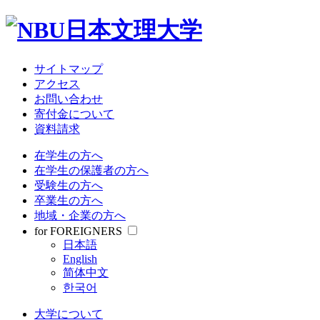
大学について
教育・研究
学部・大学院
受験情報
サイトマップ
就職関連
アクセス
学生生活
お問い合わせ
寄付金について
資料請求
サイトマップ
アクセス
在学生の方へ
お問い合わせ
在学生の保護者の方へ
寄付金について
受験生の方へ
資料請求
卒業生の方へ
地域・企業の方へ
在学生の方へ
for FOREIGNERS
在学生の保護者の方へ
日本語
受験生の方へ
English
卒業生の方へ
简体中文
地域・企業の方へ
한국어
for FOREIGNERS
日本語
大学について