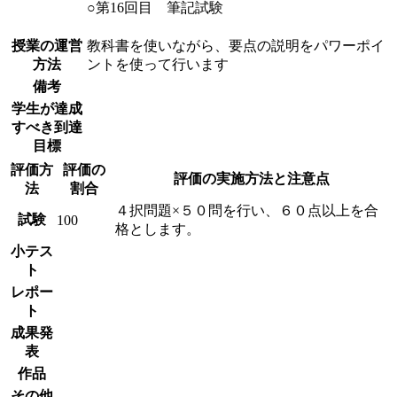
○第16回目 筆記試験
授業の運営
教科書を使いながら、要点の説明をパワーポイ
方法
ントを使って行います
備考
学生が達成
すべき到達
目標
評価方
評価の
評価の実施方法と注意点
法
割合
４択問題×５０問を行い、６０点以上を合
試験
100
格とします。
小テス
ト
レポー
ト
成果発
表
作品
その他