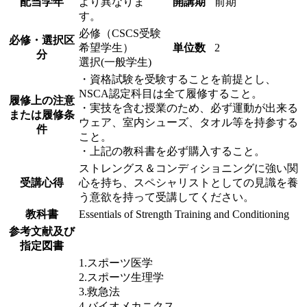
配当学年
より異なりま
開講期
前期
す。
必修（CSCS受験
必修・選択区
希望学生）
単位数
2
分
選択(一般学生)
・資格試験を受験することを前提とし、
NSCA認定科目は全て履修すること。
履修上の注意
・実技を含む授業のため、必ず運動が出来る
または履修条
ウェア、室内シューズ、タオル等を持参する
件
こと。
・上記の教科書を必ず購入すること。
ストレングス＆コンディショニングに強い関
受講心得
心を持ち、スペシャリストとしての見識を養
う意欲を持って受講してください。
教科書
Essentials of Strength Training and Conditioning
参考文献及び
指定図書
1.スポーツ医学
2.スポーツ生理学
3.救急法
4.バイオメカニクス