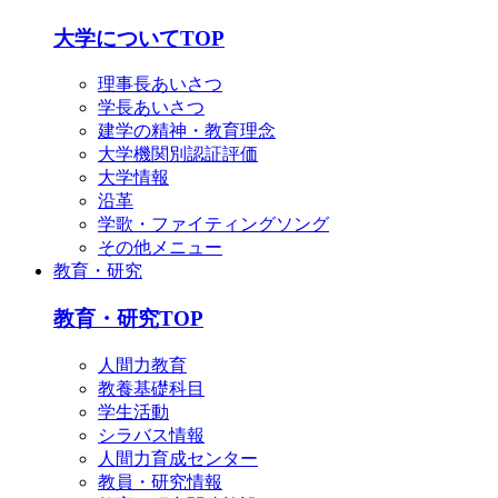
English
简体中文
大学についてTOP
한국어
理事長あいさつ
学長あいさつ
建学の精神・教育理念
大学機関別認証評価
大学情報
沿革
学歌・ファイティングソング
その他メニュー
教育・研究
教育・研究TOP
人間力教育
教養基礎科目
学生活動
シラバス情報
人間力育成センター
教員・研究情報