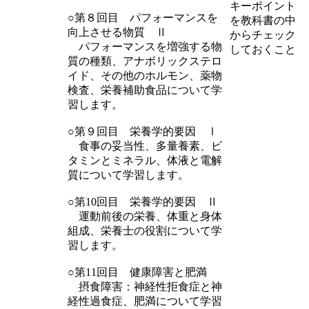
キーポイント
○第８回目 パフォーマンスを
を教科書の中
向上させる物質 Ⅱ
からチェック
パフォーマンスを増強する物
しておくこと
質の種類、アナボリックステロ
イド、その他のホルモン、薬物
検査、栄養補助食品について学
習します。
○第９回目 栄養学的要因 Ⅰ
食事の妥当性、多量養素、ビ
タミンとミネラル、体液と電解
質について学習します。
○第10回目 栄養学的要因 Ⅱ
運動前後の栄養、体重と身体
組成、栄養士の役割について学
習します。
○第11回目 健康障害と肥満
摂食障害：神経性拒食症と神
経性過食症、肥満について学習