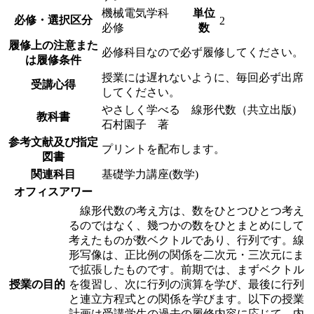
機械電気学科
単位
必修・選択区分
2
必修
数
履修上の注意また
必修科目なので必ず履修してください。
は履修条件
授業には遅れないように、毎回必ず出席
受講心得
してください。
やさしく学べる 線形代数（共立出版)
教科書
石村園子 著
参考文献及び指定
プリントを配布します。
図書
関連科目
基礎学力講座(数学)
オフィスアワー
線形代数の考え方は、数をひとつひとつ考え
るのではなく、幾つかの数をひとまとめにして
考えたものが数ベクトルであり、行列です。線
形写像は、正比例の関係を二次元・三次元にま
で拡張したものです。前期では、まずベクトル
授業の目的
を復習し、次に行列の演算を学び、最後に行列
と連立方程式との関係を学びます。以下の授業
計画は受講学生の過去の履修内容に応じて、内