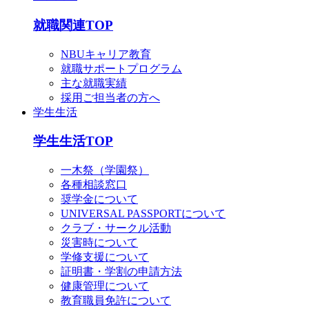
就職関連TOP
NBUキャリア教育
就職サポートプログラム
主な就職実績
採用ご担当者の方へ
学生生活
学生生活TOP
一木祭（学園祭）
各種相談窓口
奨学金について
UNIVERSAL PASSPORTについて
クラブ・サークル活動
災害時について
学修支援について
証明書・学割の申請方法
健康管理について
教育職員免許について