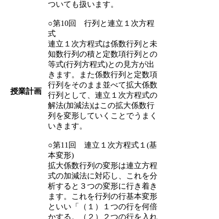
ついても扱います。
○第10回 行列と連立１次方程
式
連立１次方程式は係数行列と未
知数行列の積と定数項行列との
等式(行列方程式)との見方が出
きます。また係数行列と定数項
行列をそのまま並べて拡大係数
授業計画
行列として、連立１次方程式の
解法(加減法)はこの拡大係数行
列を変形していくことでうまく
いきます。
○第11回 連立１次方程式１(基
本変形)
拡大係数行列の変形は連立方程
式の加減法に対応し、これを分
析すると３つの変形に行き着き
ます。これを行列の行基本変形
といい「（１）１つの行を何倍
かする。（２）２つの行を入れ