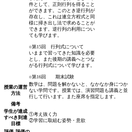
件として、正則行列を得ること
ができます。このとき逆行列が
存在し、これは連立方程式と同
様に掃き出し法で求めることが
できます。逆行列の利用につい
ても学びます。
○第15回 行列式について
いままで習ってきた知識を必要
とし、また後期の講義へとつな
がる行列式について学びます。
○第16回 期末試験
数学は、問題を解かないと、なかなか身につか
授業の運営
ない学問です。授業では、演習問題も講義と並
方法
行して行います。また座席を指定します。
備考
学生が達成
①考え抜く力
すべき到達
②学習に取組む姿勢・意欲
目標
評価
評価の