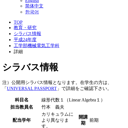
English
简体中文
한국어
TOP
教育・研究
シラバス情報
平成24年度
工学部機械電気工学科
詳細
シラバス情報
注）公開用シラバス情報となります。在学生の方は、
「
UNIVERSAL PASSPORT
」で詳細をご確認下さい。
科目名
線形代数１（Linear Algebra１）
担当教員名
竹本 義夫
カリキュラムに
開講
配当学年
より異なりま
前期
期
す。