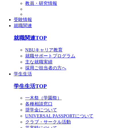
教員・研究情報
受験情報
就職関連
就職関連TOP
NBUキャリア教育
就職サポートプログラム
主な就職実績
採用ご担当者の方へ
学生生活
学生生活TOP
一木祭（学園祭）
各種相談窓口
奨学金について
UNIVERSAL PASSPORTについて
クラブ・サークル活動
災害時について