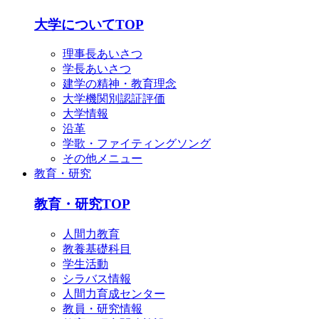
English
简体中文
大学についてTOP
한국어
理事長あいさつ
学長あいさつ
建学の精神・教育理念
大学機関別認証評価
大学情報
沿革
学歌・ファイティングソング
その他メニュー
教育・研究
教育・研究TOP
人間力教育
教養基礎科目
学生活動
シラバス情報
人間力育成センター
教員・研究情報