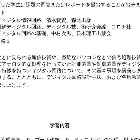
した学生は課題の回答またはレポートを提出することが出来
ント
 ディジタル情報回路、清水賢資、森北出版
 例解ディジタル回路、ディジタル技、術研究会編 コロナ社
 ディジタル回路の基礎、中村次男、日本理工出版会
回路１
どに見られる通信技術や、身近なパソコンなどの信号処理技術
来アナログ的な処理を行っていた計測装置や制御装置がディジ
・特徴を持つディジタル回路について、その基本事項を講義し
得することとともに、デジィタル回路設計手法、および各種演
取り上げます。
学習内容
 論理演算 2) プール代数 3) ド・モルガンの定理、以上