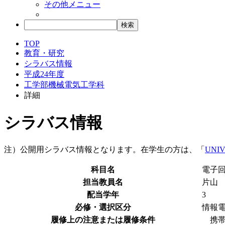
その他メニュー
TOP
教育・研究
シラバス情報
平成24年度
工学部機械電気工学科
詳細
シラバス情報
注）公開用シラバス情報となります。在学生の方は、「
UNIV
科目名
電子回路２
担当教員名
片山
配当学年
3
必修・選択区分
情報
履修上の注意または履修条件
携帯