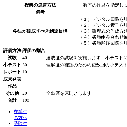
授業の運営方法
教室の座席を指定し
備考
（１）デジタル回路を
（２）デジタル素子を
学生が達成すべき到達目標
（３）論理式の作成方
（４）各種組み合わせ
（５）各種順序回路を
評価方法
評価の割合
試験
40
達成度の試験を実施します。小テスト
小テスト
30
理解度の確認のための複数回の小テス
レポート
10
成果発表
作品
その他
20
全出席を原則とします。
合計
100
―
在学生
の方へ
受験生