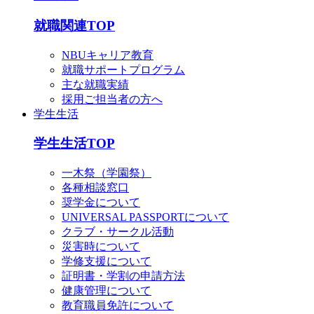
就職関連TOP
NBUキャリア教育
就職サポートプログラム
主な就職実績
採用ご担当者の方へ
学生生活
学生生活TOP
一木祭（学園祭）
各種相談窓口
奨学金について
UNIVERSAL PASSPORTについて
クラブ・サークル活動
災害時について
学修支援について
証明書・学割の申請方法
健康管理について
教育職員免許について