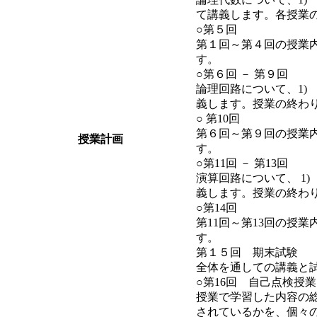
て講義します。各授業
○第５回
第１回～第４回の授業
す。
○第６回 － 第９回
論理回路について、1)
義します。授業の終
○ 第10回
第６回～第９回の授業
授業計画
す。
○第11回 － 第13回
演算回路について、 1
義します。授業の終わ
○第14回
第11回～第13回の授
す。
第１５回 期末試験
全体を通しての講義と
○第16回 自己点検授業
授業で学習した内容の
されているかを、個々