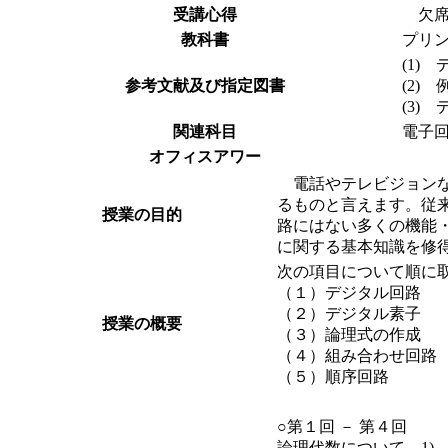
受講心得
欠席
教科書
プリ
(1)
参考文献及び指定図書
(2)
(3)
関連科目
電子
オフィスアワー
電話やテレビジョンな
るものと言えます。従
授業の目的
路にはない多くの機能
に関する基本知識を修
次の項目について順に
（１）デジタル回路
（２）デジタル素子
授業の概要
（３）論理式の作成
（４）組み合わせ回路
（５）順序回路
○第１回 － 第４回
論理代数について、1)