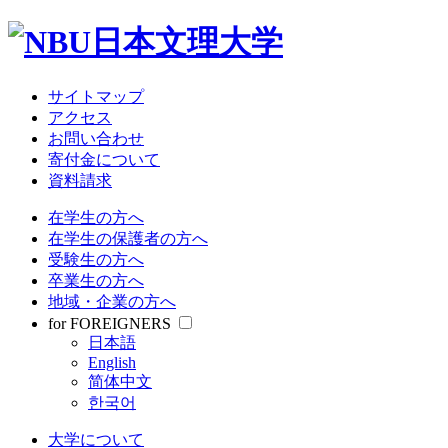
大学について
教育・研究
学部・大学院
受験情報
サイトマップ
就職関連
アクセス
学生生活
お問い合わせ
寄付金について
資料請求
サイトマップ
アクセス
在学生の方へ
お問い合わせ
在学生の保護者の方へ
寄付金について
受験生の方へ
資料請求
卒業生の方へ
地域・企業の方へ
在学生の方へ
for FOREIGNERS
在学生の保護者の方へ
日本語
受験生の方へ
English
卒業生の方へ
简体中文
地域・企業の方へ
한국어
for FOREIGNERS
日本語
大学について