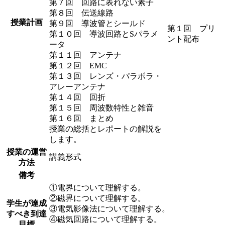
第７回 回路に表れない素子
第８回 伝送線路
授業計画
第９回 導波管とシールド
第１回 プリ
第１０回 導波回路とSパラメ
ント配布
ータ
第１１回 アンテナ
第１２回 EMC
第１３回 レンズ・パラボラ・
アレーアンテナ
第１４回 回折
第１５回 周波数特性と雑音
第１６回 まとめ
授業の総括とレポートの解説を
します。
授業の運営
講義形式
方法
備考
①電界について理解する。
②磁界について理解する。
学生が達成
③電気影像法について理解する。
すべき到達
④磁気回路について理解する。
目標