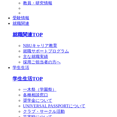
教員・研究情報
受験情報
就職関連
就職関連TOP
NBUキャリア教育
就職サポートプログラム
主な就職実績
採用ご担当者の方へ
学生生活
学生生活TOP
一木祭（学園祭）
各種相談窓口
奨学金について
UNIVERSAL PASSPORTについて
クラブ・サークル活動
災害時について