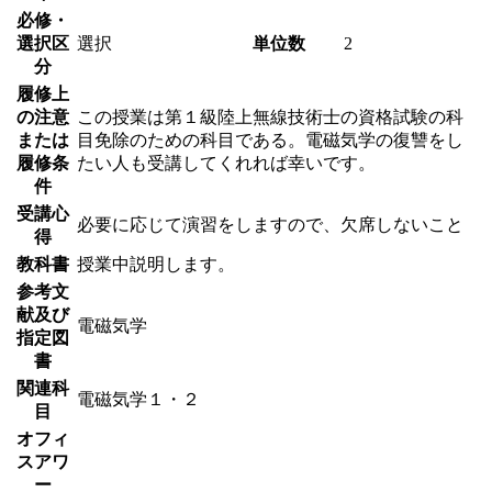
必修・
選択区
選択
単位数
2
分
履修上
の注意
この授業は第１級陸上無線技術士の資格試験の科
または
目免除のための科目である。電磁気学の復讐をし
履修条
たい人も受講してくれれば幸いです。
件
受講心
必要に応じて演習をしますので、欠席しないこと
得
教科書
授業中説明します。
参考文
献及び
電磁気学
指定図
書
関連科
電磁気学１・２
目
オフィ
スアワ
ー