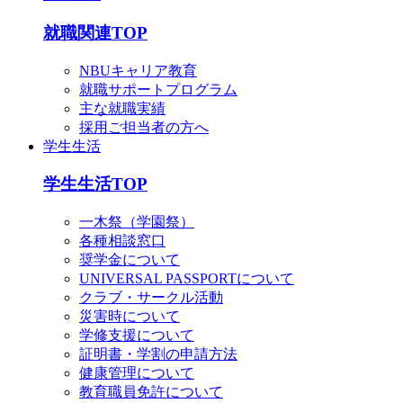
就職関連TOP
NBUキャリア教育
就職サポートプログラム
主な就職実績
採用ご担当者の方へ
学生生活
学生生活TOP
一木祭（学園祭）
各種相談窓口
奨学金について
UNIVERSAL PASSPORTについて
クラブ・サークル活動
災害時について
学修支援について
証明書・学割の申請方法
健康管理について
教育職員免許について