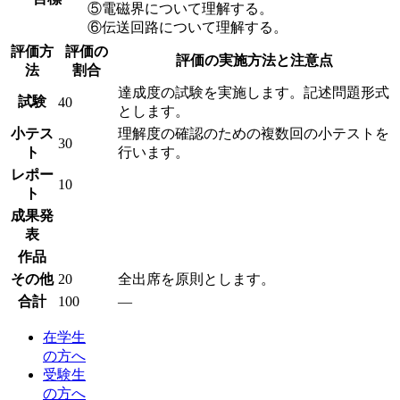
⑤電磁界について理解する。
⑥伝送回路について理解する。
評価方
評価の
評価の実施方法と注意点
法
割合
達成度の試験を実施します。記述問題形式
試験
40
とします。
小テス
理解度の確認のための複数回の小テストを
30
ト
行います。
レポー
10
ト
成果発
表
作品
その他
20
全出席を原則とします。
合計
100
―
在学生
の方へ
受験生
の方へ