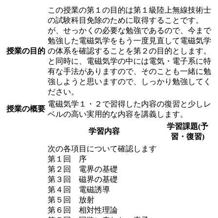
この授業の第１の目的は第１級陸上無線技術士
の試験科目免除のために取得することです。
が、せっかくの必要な勉強であるので、今まで
勉強した電磁気学をもう一度見直して電磁気学
授業の目的
の体系を確認することを第２の目的とします。
と同時に、電磁気学の中には電気・電子系に特
有な手法がありますので、そのことも一緒に勉
強しようと思いますので、しっかり勉強してく
ださい。
電磁気学１・２で習得した内容の復習と少しレ
授業の概要
ベルの高い実用的な内容を講義します。
学習課題(予
学習内容
習・復習)
次の各項目について確認します
第１回 序
第２回 電界の基礎
第３回 磁界の基礎
第４回 電磁誘導
第５回 放射
第６回 相対性理論