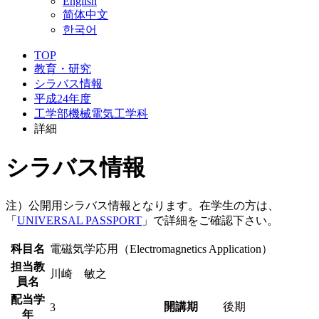
English
简体中文
한국어
TOP
教育・研究
シラバス情報
平成24年度
工学部機械電気工学科
詳細
シラバス情報
注）公開用シラバス情報となります。在学生の方は、
「
UNIVERSAL PASSPORT
」で詳細をご確認下さい。
科目名
電磁気学応用（Electromagnetics Application）
担当教
川崎 敏之
員名
配当学
開講期
後期
3
年