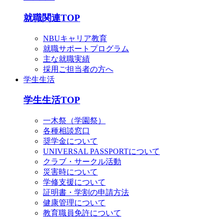
就職関連TOP
NBUキャリア教育
就職サポートプログラム
主な就職実績
採用ご担当者の方へ
学生生活
学生生活TOP
一木祭（学園祭）
各種相談窓口
奨学金について
UNIVERSAL PASSPORTについて
クラブ・サークル活動
災害時について
学修支援について
証明書・学割の申請方法
健康管理について
教育職員免許について