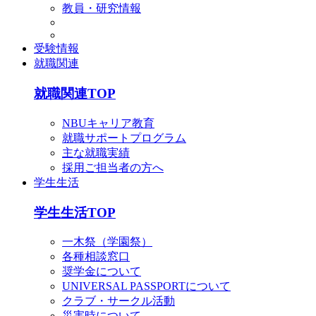
教員・研究情報
受験情報
就職関連
就職関連TOP
NBUキャリア教育
就職サポートプログラム
主な就職実績
採用ご担当者の方へ
学生生活
学生生活TOP
一木祭（学園祭）
各種相談窓口
奨学金について
UNIVERSAL PASSPORTについて
クラブ・サークル活動
災害時について