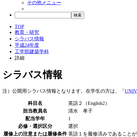
その他メニュー
TOP
教育・研究
シラバス情報
平成24年度
工学部建築学科
詳細
シラバス情報
注）公開用シラバス情報となります。在学生の方は、「
UNIV
科目名
英語２（English2）
担当教員名
清水 孝子
配当学年
1
必修・選択区分
選択
履修上の注意または履修条件
英語１を履修済みであることが