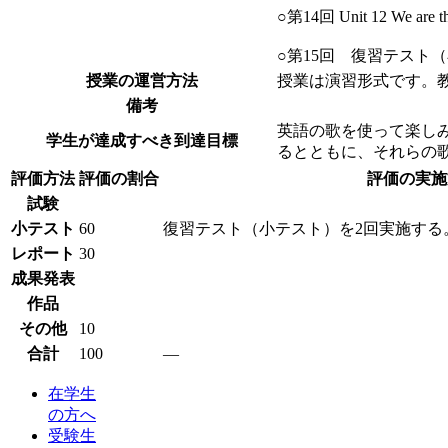
○第14回 Unit 12 We 
○第15回 復習テスト
授業の運営方法
授業は演習形式です。
備考
英語の歌を使って楽し
学生が達成すべき到達目標
るとともに、それらの
評価方法
評価の割合
評価の実施
試験
小テスト
60
復習テスト（小テスト）を2回実施する
レポート
30
成果発表
作品
その他
10
合計
100
―
在学生
の方へ
受験生