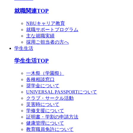
就職関連TOP
NBUキャリア教育
就職サポートプログラム
主な就職実績
採用ご担当者の方へ
学生生活
学生生活TOP
一木祭（学園祭）
各種相談窓口
奨学金について
UNIVERSAL PASSPORTについて
クラブ・サークル活動
災害時について
学修支援について
証明書・学割の申請方法
健康管理について
教育職員免許について