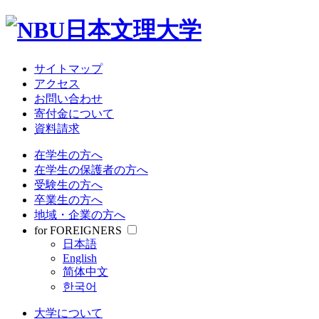
大学について
教育・研究
学部・大学院
受験情報
サイトマップ
就職関連
アクセス
学生生活
お問い合わせ
寄付金について
資料請求
サイトマップ
アクセス
在学生の方へ
お問い合わせ
在学生の保護者の方へ
寄付金について
受験生の方へ
資料請求
卒業生の方へ
地域・企業の方へ
在学生の方へ
for FOREIGNERS
在学生の保護者の方へ
日本語
受験生の方へ
English
卒業生の方へ
简体中文
地域・企業の方へ
한국어
for FOREIGNERS
日本語
大学について