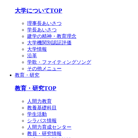
English
简体中文
大学についてTOP
한국어
理事長あいさつ
学長あいさつ
建学の精神・教育理念
大学機関別認証評価
大学情報
沿革
学歌・ファイティングソング
その他メニュー
教育・研究
教育・研究TOP
人間力教育
教養基礎科目
学生活動
シラバス情報
人間力育成センター
教員・研究情報