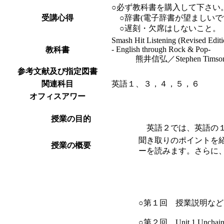
○必ず教科書を購入して下さい
受講心得
○辞書(電子辞書が望ましいで
○遅刻・欠席はしないこと。
Smash Hit Listening (Revised Editi
- English through Rock & Pop-
教科書
熊井信弘／Stephen Tims
参考文献及び指定図書
関連科目
英語１、３，４，５，６
オフィスアワー
授業の目的
英語２では、英語の１
聞き取りのポイントを
授業の概要
ーを読みます。さらに
○第１回 授業説明など
○第２回 Unit 1 Unch