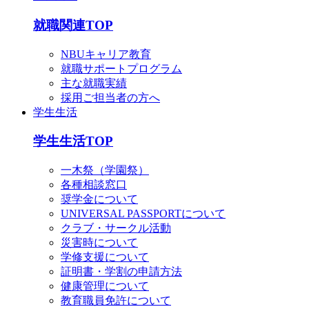
就職関連TOP
NBUキャリア教育
就職サポートプログラム
主な就職実績
採用ご担当者の方へ
学生生活
学生生活TOP
一木祭（学園祭）
各種相談窓口
奨学金について
UNIVERSAL PASSPORTについて
クラブ・サークル活動
災害時について
学修支援について
証明書・学割の申請方法
健康管理について
教育職員免許について