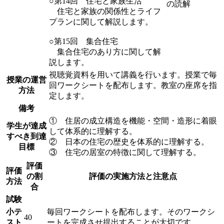
○第14回 住宅と家族生活
の読解
住宅と家族の関係性とライフ
プランに関して解説します。
○第15回 集合住宅
集合住宅のあり方に関して解
説します。
視聴覚資料を用いて講義を行います。授業で毎
授業の運営
回ワークシートを配布します。教室の座席を指
方法
定します。
備考
① 住居の成立構造を機能・空間・造形に着眼
学生が達成
して体系的に理解する。
すべき到達
② 日本の住宅の歴史を体系的に理解する。
目標
③ 住宅の居室の特徴に関して理解する。
評価
評価
の割
評価の実施方法と注意点
方法
合
試験
小テ
毎回ワークシートを配布します。そのワークシ
40
スト
ートを完成させ提出することが大切です。