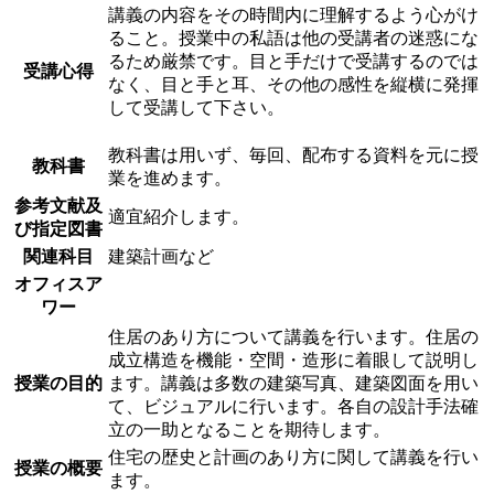
講義の内容をその時間内に理解するよう心がけ
ること。授業中の私語は他の受講者の迷惑にな
るため厳禁です。目と手だけで受講するのでは
受講心得
なく、目と手と耳、その他の感性を縦横に発揮
して受講して下さい。
教科書は用いず、毎回、配布する資料を元に授
教科書
業を進めます。
参考文献及
適宜紹介します。
び指定図書
関連科目
建築計画など
オフィスア
ワー
住居のあり方について講義を行います。住居の
成立構造を機能・空間・造形に着眼して説明し
授業の目的
ます。講義は多数の建築写真、建築図面を用い
て、ビジュアルに行います。各自の設計手法確
立の一助となることを期待します。
住宅の歴史と計画のあり方に関して講義を行い
授業の概要
ます。