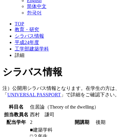
English
简体中文
한국어
TOP
教育・研究
シラバス情報
平成24年度
工学部建築学科
詳細
シラバス情報
注）公開用シラバス情報となります。在学生の方は、
「
UNIVERSAL PASSPORT
」で詳細をご確認下さい。
科目名
住居論（Theory of the dwelling）
担当教員名
西村 謙司
配当学年
2
開講期
後期
■建築学科
□２年生