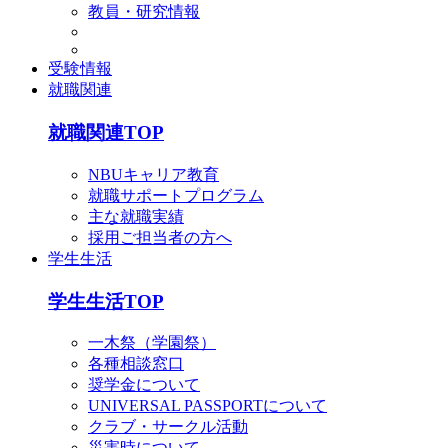
教員・研究情報
受験情報
就職関連
就職関連TOP
NBUキャリア教育
就職サポートプログラム
主な就職実績
採用ご担当者の方へ
学生生活
学生生活TOP
一木祭（学園祭）
各種相談窓口
奨学金について
UNIVERSAL PASSPORTについて
クラブ・サークル活動
災害時について