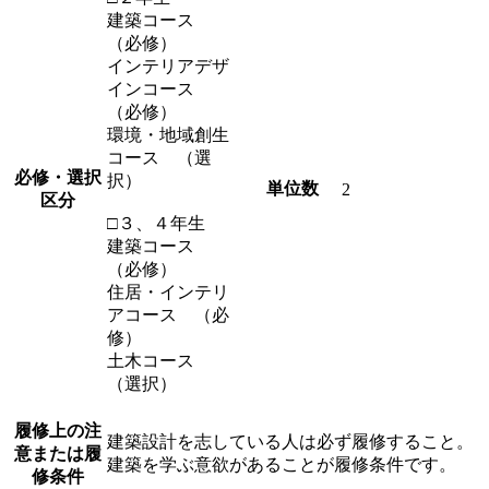
建築コース
（必修）
インテリアデザ
インコース
（必修）
環境・地域創生
コース （選
必修・選択
択）
単位数
2
区分
□３、４年生
建築コース
（必修）
住居・インテリ
アコース （必
修）
土木コース
（選択）
履修上の注
建築設計を志している人は必ず履修すること。
意または履
建築を学ぶ意欲があることが履修条件です。
修条件