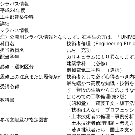
シラバス情報
平成24年度
工学部建築学科
詳細
シラバス情報
注）公開用シラバス情報となります。在学生の方は、「
UNIV
科目名
技術者倫理（Engineering Ethi
担当教員名
吉村 充功
配当学年
カリキュラムにより異なります
建築学科 （必修）
必修・選択区分
機械電気工学科 （選択）
履修上の注意または履修条件
技術者として必ず心得るべき内
最先端かつ高度な知識・技術を
受講心得
す。普段の生活からこのような
はじめての工学倫理(第2版）
教科書
（昭和堂） 齋藤了文・坂下浩
・技術は人なり－プロフェッシ
・土木技術者の倫理－事例分析
参考文献及び指定図書
・土木技術者倫理問題－考え方
・若き挑戦者たち－国土を支え