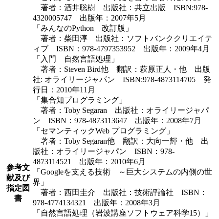
著者：酒井聡樹 出版社：共立出版 ISBN:978-
4320005747 出版年：2007年5月
「みんなのPython 改訂版」
著者：柴田淳 出版社：ソフトバンククリエイテ
ィブ ISBN：978-4797353952 出版年：2009年4月
「入門 自然言語処理」
著者：Steven Bird他 翻訳：萩原正人・他 出版
社: オライリージャパン ISBN:978-4873114705 発
行日：2010年11月
「集合知プログラミング」
著者：Toby Segaran 出版社：オライリージャパ
ン ISBN：978-4873113647 出版年：2008年7月
「セマンティックWeb プログラミング」
著者：Toby Segaran他 翻訳：大向一輝・他 出
版社：オライリージャパン ISBN：978-
4873114521 出版年：2010年6月
参考文
「Googleを支える技術 ～巨大システムの内側の世
献及び
界」
指定図
著者：西田圭介 出版社：技術評論社 ISBN：
書
978-4774134321 出版年：2008年3月
「自然言語処理（岩波講座ソフトウェア科学15）」