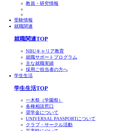
教員・研究情報
受験情報
就職関連
就職関連TOP
NBUキャリア教育
就職サポートプログラム
主な就職実績
採用ご担当者の方へ
学生生活
学生生活TOP
一木祭（学園祭）
各種相談窓口
奨学金について
UNIVERSAL PASSPORTについて
クラブ・サークル活動
災害時について