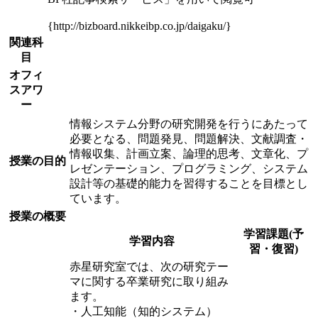
{http://bizboard.nikkeibp.co.jp/daigaku/}
関連科
目
オフィ
スアワ
ー
情報システム分野の研究開発を行うにあたって
必要となる、問題発見、問題解決、文献調査・
情報収集、計画立案、論理的思考、文章化、プ
授業の目的
レゼンテーション、プログラミング、システム
設計等の基礎的能力を習得することを目標とし
ています。
授業の概要
学習課題(予
学習内容
習・復習)
赤星研究室では、次の研究テー
マに関する卒業研究に取り組み
ます。
・人工知能（知的システム）