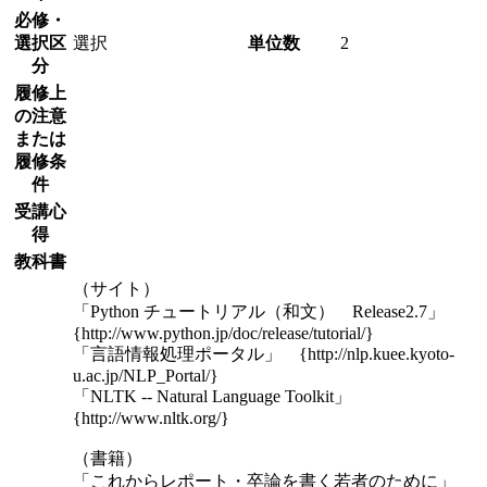
必修・
選択区
選択
単位数
2
分
履修上
の注意
または
履修条
件
受講心
得
教科書
（サイト）
「Python チュートリアル（和文） Release2.7」
{http://www.python.jp/doc/release/tutorial/}
「言語情報処理ポータル」 {http://nlp.kuee.kyoto-
u.ac.jp/NLP_Portal/}
「NLTK -- Natural Language Toolkit」
{http://www.nltk.org/}
（書籍）
「これからレポート・卒論を書く若者のために」