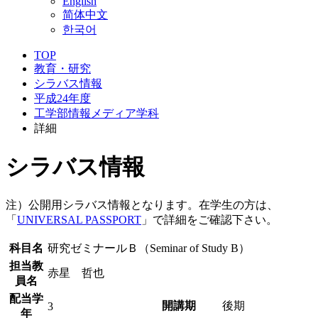
English
简体中文
한국어
TOP
教育・研究
シラバス情報
平成24年度
工学部情報メディア学科
詳細
シラバス情報
注）公開用シラバス情報となります。在学生の方は、
「
UNIVERSAL PASSPORT
」で詳細をご確認下さい。
科目名
研究ゼミナールＢ（Seminar of Study B）
担当教
赤星 哲也
員名
配当学
開講期
後期
3
年