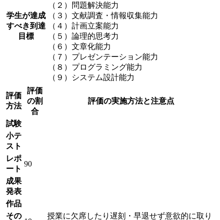
（２）問題解決能力
学生が達成
（３）文献調査・情報収集能力
すべき到達
（４）計画立案能力
目標
（５）論理的思考力
（６）文章化能力
（７）プレゼンテーション能力
（８）プログラミング能力
（９）システム設計能力
評価
評価
の割
評価の実施方法と注意点
方法
合
試験
小テ
スト
レポ
90
ート
成果
発表
作品
その
授業に欠席したり遅刻・早退せず意欲的に取り