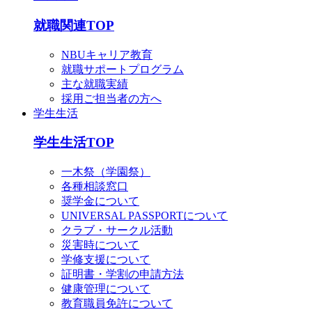
就職関連TOP
NBUキャリア教育
就職サポートプログラム
主な就職実績
採用ご担当者の方へ
学生生活
学生生活TOP
一木祭（学園祭）
各種相談窓口
奨学金について
UNIVERSAL PASSPORTについて
クラブ・サークル活動
災害時について
学修支援について
証明書・学割の申請方法
健康管理について
教育職員免許について