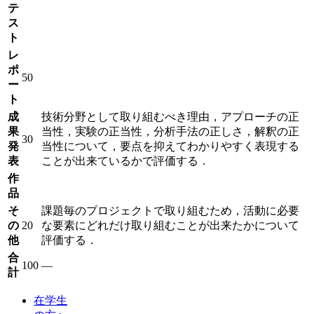
テ
ス
ト
レ
ポ
50
ー
ト
成
技術分野として取り組むべき理由，アプローチの正
果
当性，実験の正当性，分析手法の正しさ，解釈の正
30
発
当性について，要点を抑えてわかりやすく表現する
表
ことが出来ているかで評価する．
作
品
そ
課題毎のプロジェクトで取り組むため，活動に必要
の
20
な要素にどれだけ取り組むことが出来たかについて
他
評価する．
合
100
―
計
在学生