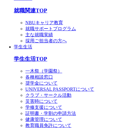
就職関連TOP
NBUキャリア教育
就職サポートプログラム
主な就職実績
採用ご担当者の方へ
学生生活
学生生活TOP
一木祭（学園祭）
各種相談窓口
奨学金について
UNIVERSAL PASSPORTについて
クラブ・サークル活動
災害時について
学修支援について
証明書・学割の申請方法
健康管理について
教育職員免許について