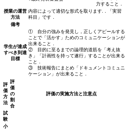
力すること．
授業の運営
内容によって適切な形式を取ります.．「実習
方法
科目」です．
備考
① 自分の強みを発見し，正しくアピールする
ことで「活かす」ためのコミュニケーションが
出来ること．
学生が達成
② 目的に至るまでの論理的道筋を「考え抜
すべき到達
き」「計画性を持って遂行」することが出来る
目標
こと．
③ 技術報告にまとめ「ドキュメントコミュニ
ケーション」が出来ること．
評
評
価
価
の
評価の実施方法と注意点
方
割
法
合
試
験
小