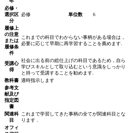
年
必修・
選択区
必修
単位数
6
分
履修上
の注意
これまでの科目でわからない事柄がある場合は，
または
必要に応じて早期に再学習することを薦めます.
履修条
件
社会に出る前の総仕上げの科目であるため，自ら
受講心
学びスキルとして取り込むという意識をしっかり
得
と持って受講することを勧めます.
教科書
適時指示します
参考文
献及び
指定図
書
関連科
これまで学習してきた事柄の全てが関連科目とな
目
ります．
オフィ