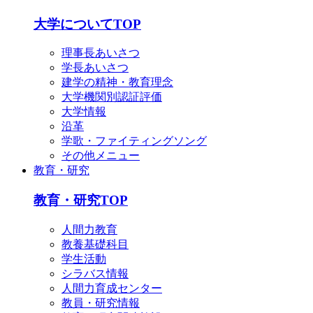
English
简体中文
大学についてTOP
한국어
理事長あいさつ
学長あいさつ
建学の精神・教育理念
大学機関別認証評価
大学情報
沿革
学歌・ファイティングソング
その他メニュー
教育・研究
教育・研究TOP
人間力教育
教養基礎科目
学生活動
シラバス情報
人間力育成センター
教員・研究情報