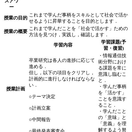
スアワ
ー
これまで学んだ事柄をスキルとして社会で活か
授業の目的
せるように昇華することを目的とします．
これまで学んだことを「社会で活かす」ための
授業の概要
方法を見つけ，実践し，確認します．
学習課題(予
学習内容
習・復習)
・情報通信技
卒業研究は各人の進捗に応じて
術分野におけ
進める．
る課題を常に
但し，以下の項目をクリアし，
意識し臨むこ
計画的に進行しなければならな
と．
い．
・学んだ事柄
授業計画
を「活かす」
○テーマ決定
ことを意識す
ること．
○計画立案
・学んだこと
の「意味」と
○中間報告
「意義」を理
解するよう努
○最終発表審査会