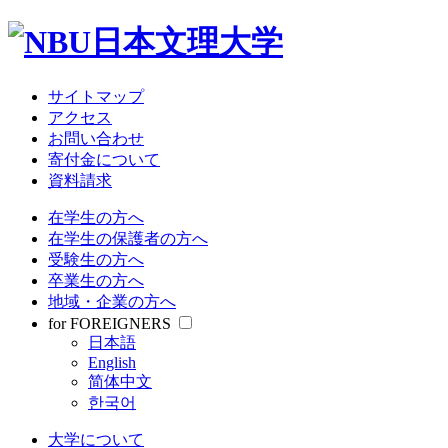
大学について
教育・研究
学部・大学院
受験情報
サイトマップ
就職関連
アクセス
学生生活
お問い合わせ
寄付金について
資料請求
サイトマップ
アクセス
在学生の方へ
お問い合わせ
在学生の保護者の方へ
寄付金について
受験生の方へ
資料請求
卒業生の方へ
地域・企業の方へ
在学生の方へ
for FOREIGNERS
在学生の保護者の方へ
日本語
受験生の方へ
English
卒業生の方へ
简体中文
地域・企業の方へ
한국어
for FOREIGNERS
日本語
大学について