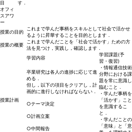
目
す．
オフィ
スアワ
ー
これまで学んだ事柄をスキルとして社会で活かせ
授業の目的
るように昇華することを目的とします．
これまで学んだことを「社会で活かす」ための方
授業の概要
法を見つけ，実践し，確認します．
学習課題(予
学習内容
習・復習)
・情報通信技術
卒業研究は各人の進捗に応じて進
分野における課
める．
題を常に意識し
但し，以下の項目をクリアし，計
臨むこと．
画的に進行しなければならない．
・学んだ事柄を
授業計画
「活かす」こと
○テーマ決定
を意識するこ
と．
○計画立案
・学んだことの
「意味」と「意
○中間報告