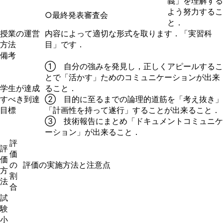
義」を理解する
よう努力するこ
○最終発表審査会
と．
授業の運営
内容によって適切な形式を取ります．「実習科
方法
目」です．
備考
① 自分の強みを発見し，正しくアピールするこ
とで「活かす」ためのコミュニケーションが出来
学生が達成
ること．
すべき到達
② 目的に至るまでの論理的道筋を「考え抜き」
目標
「計画性を持って遂行」することが出来ること．
③ 技術報告にまとめ「ドキュメントコミュニケ
ーション」が出来ること．
評
評
価
価
の
評価の実施方法と注意点
方
割
法
合
試
験
小