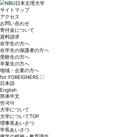
大学について
サイトマップ
教育・研究
アクセス
学部・大学院
お問い合わせ
受験情報
寄付金について
就職関連
資料請求
学生生活
在学生の方へ
在学生の保護者の方へ
サイトマップ
受験生の方へ
アクセス
卒業生の方へ
お問い合わせ
地域・企業の方へ
寄付金について
for FOREIGNERS
資料請求
日本語
在学生の方へ
English
在学生の保護者の方へ
简体中文
受験生の方へ
한국어
卒業生の方へ
大学について
地域・企業の方へ
大学についてTOP
for FOREIGNERS
理事長あいさつ
日本語
学長あいさつ
English
建学の精神・教育理念
简体中文