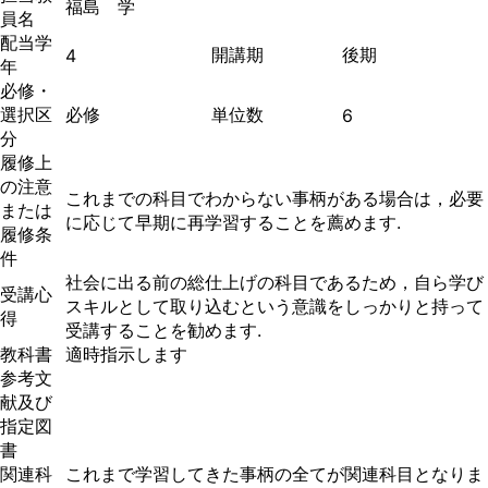
福島 学
員名
配当学
開講期
後期
4
年
必修・
選択区
必修
単位数
6
分
履修上
の注意
これまでの科目でわからない事柄がある場合は，必要
または
に応じて早期に再学習することを薦めます.
履修条
件
社会に出る前の総仕上げの科目であるため，自ら学び
受講心
スキルとして取り込むという意識をしっかりと持って
得
受講することを勧めます.
教科書
適時指示します
参考文
献及び
指定図
書
関連科
これまで学習してきた事柄の全てが関連科目となりま