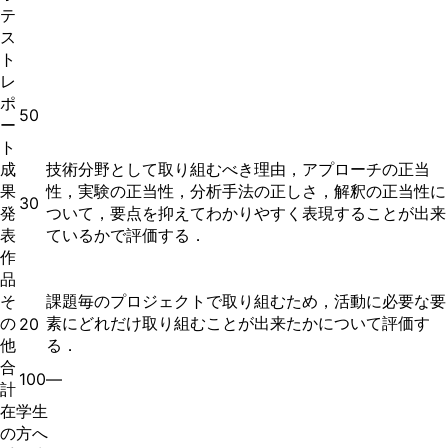
テ
ス
ト
レ
ポ
50
ー
ト
成
技術分野として取り組むべき理由，アプローチの正当
果
性，実験の正当性，分析手法の正しさ，解釈の正当性に
30
発
ついて，要点を抑えてわかりやすく表現することが出来
表
ているかで評価する．
作
品
そ
課題毎のプロジェクトで取り組むため，活動に必要な要
の
素にどれだけ取り組むことが出来たかについて評価す
20
他
る．
合
100
―
計
在学生
の方へ