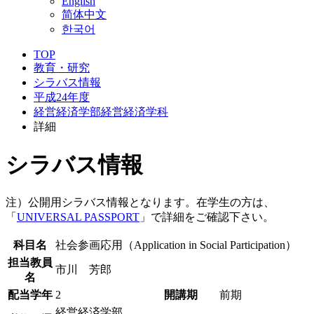
English
简体中文
한국어
TOP
教育・研究
シラバス情報
平成24年度
経営経済学部経営経済学科
詳細
シラバス情報
注）公開用シラバス情報となります。在学生の方は、
「
UNIVERSAL PASSPORT
」で詳細をご確認下さい。
科目名
社会参画応用（Application in Social Participation）
担当教員
市川 芳郎
名
配当学年
2
開講期
前期
経営経済学部