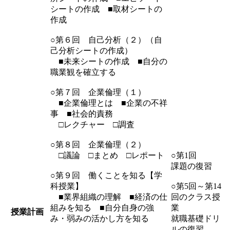
シートの作成 ■取材シートの
作成
○第６回 自己分析（２）（自
己分析シートの作成）
■未来シートの作成 ■自分の
職業観を確立する
○第７回 企業倫理（１）
■企業倫理とは ■企業の不祥
事 ■社会的責務
□レクチャー □調査
○第８回 企業倫理（２）
□議論 □まとめ □レポート
○第1回
課題の復習
○第９回 働くことを知る【学
科授業】
○第5回～第14
■業界組織の理解 ■経済の仕
回のクラス授
組みを知る ■自分自身の強
業
授業計画
み・弱みの活かし方を知る
就職基礎ドリ
ルの復習