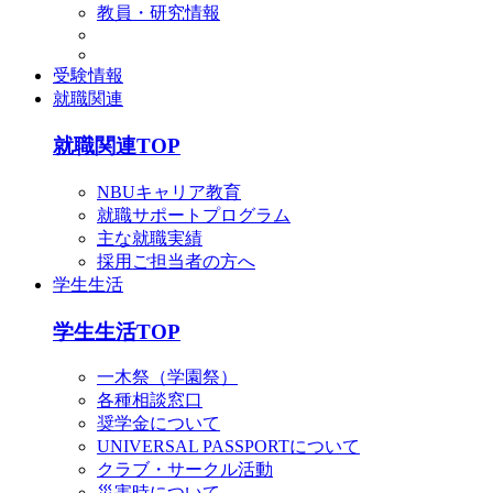
教員・研究情報
受験情報
就職関連
就職関連TOP
NBUキャリア教育
就職サポートプログラム
主な就職実績
採用ご担当者の方へ
学生生活
学生生活TOP
一木祭（学園祭）
各種相談窓口
奨学金について
UNIVERSAL PASSPORTについて
クラブ・サークル活動
災害時について