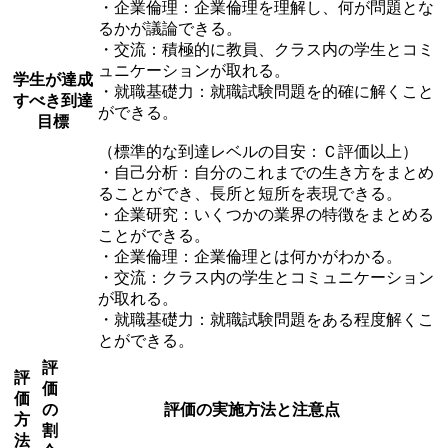
・企業倫理：企業倫理を理解し、何が問題とな
るかが議論できる。
・交流：積極的に教員、クラス内の学生とコミ
ュニケーションが取れる。
学生が達成
・就職基礎力：就職試験問題を的確に解くこと
すべき到達
ができる。
目標
（標準的な到達レベルの目安：Ｃ評価以上）
・自己分析：自分のこれまでの生き方をまとめ
ることができ、長所と短所を表現できる。
・企業研究：いくつかの業界の特徴をまとめる
ことができる。
・企業倫理：企業倫理とは何かがわかる。
・交流：クラス内の学生とコミュニケーション
が取れる。
・就職基礎力：就職試験問題をある程度解くこ
とができる。
評
評
価
価
の
評価の実施方法と注意点
方
割
法