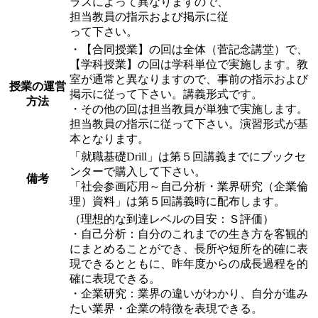
ラスによって異なりますので、
担当教員の指示および掲示に従
って下さい。
・【合同授業】の回は全体（菅記念講堂）で、
【学科授業】の回は学科単位で実施します。教
室が通常と異なりますので、事前の指示および
授業の運営
掲示に従って下さい。講義形式です。
方法
・その他の回は担当教員が単独で実施します。
担当教員の指示に従って下さい。演習形式が基
本となります。
「就職基礎Drill」は第５回講義までにブックセ
ンターで購入して下さい。
備考
「社会参画応用～自己分析・業界研究（企業倫
理）資料」は第５回講義時に配布します。
（理想的な到達レベルの目安：Ｓ評価）
・自己分析：自分のこれまでの生き方を客観的
にまとめることができ、長所や短所を的確に表
現できるとともに、昨年度からの成長過程を的
確に表現できる。
・企業研究：業界の違いがわかり、自分が進み
たい業界・企業の特徴を表現できる。