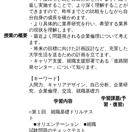
返し実施することで、より深く理解することが
できますので、昨年までとの比較をしながら自
分自身の成長を確かめます。
・より具体的に業界研究を行い、希望する業界
の現状を理解します。
授業の概要
・最近よく問題視される企業倫理について考え
ます。
・将来の目標に向けた計画設計など、充実した
大学生活を送るための計画を立てます。
・キャリア支援、就職支援部署である「進路開
発センター」について知ります。
【キーワード】
人間力、キャリアデザイン、自己分析、企業研
究、企業倫理、交流、就職基礎力
学習課題(予
学習内容
習・復習)
○第１回 就職基礎ドリルテス
ト
■オリエンテーション ■就職
試験問題のチェックテスト