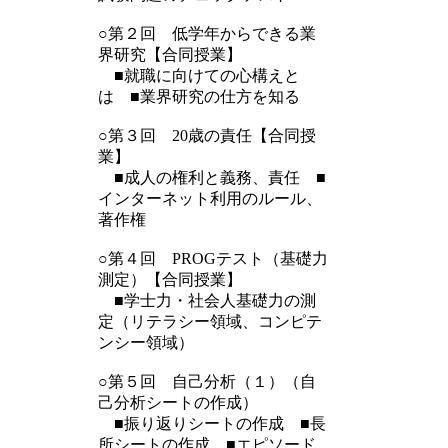
○第２回 低学年からできる業
界研究【合同授業】
■就職に向けての心構えと
は ■業界研究の仕方を知る
○第３回 20歳の責任【合同授
業】
■成人の権利と義務、責任 ■
インターネット利用のルール、
著作権
○第４回 PROGテスト（基礎力
測定）【合同授業】
■学士力・社会人基礎力の測
定（リテラシー領域、コンピテ
ンシー領域）
○第５回 自己分析（１）（自
己分析シートの作成）
■振り返りシートの作成 ■長
所シートの作成 ■エピソード