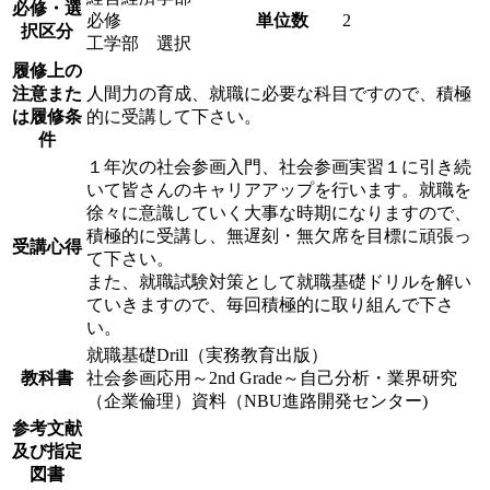
必修・選
必修
単位数
2
択区分
工学部 選択
履修上の
注意また
人間力の育成、就職に必要な科目ですので、積極
は履修条
的に受講して下さい。
件
１年次の社会参画入門、社会参画実習１に引き続
いて皆さんのキャリアアップを行います。就職を
徐々に意識していく大事な時期になりますので、
積極的に受講し、無遅刻・無欠席を目標に頑張っ
受講心得
て下さい。
また、就職試験対策として就職基礎ドリルを解い
ていきますので、毎回積極的に取り組んで下さ
い。
就職基礎Drill（実務教育出版）
教科書
社会参画応用～2nd Grade～自己分析・業界研究
（企業倫理）資料（NBU進路開発センター)
参考文献
及び指定
図書