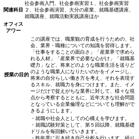
社会参画入門、社会参画実習１、社会参画実習
関連科目
２、社会参画演習、大分の産業、就職基礎講座、
就職講座、就職活動実践講座ほか
オフィス
アワー
この講座では、職業観の育成を行うための、社
会、業界・職種についての知識を習得します。
「仕事をすることの面白さ」「産業界で求めら
れる人材」「産業界で必要な心がけ」「就職基
礎力」など、将来どのような職業生活を送りど
のような職業人になりたいのかをイメージし、
授業の目的
将来の自分らしい働き方を考え、それを表現す
るスキル、就職力を身につけます。また、イメ
ージだけで捉えがちな業界に対して、様々な視
点から考察するとともに、近年大きな社会問題
となっている企業倫理などについても理解がで
きるようにします。
・就職や社会人としての心構えを学びます。
・就職試験対策として、第５回以降、就職基礎
ドリルを毎回解いていきます。
・昨年度に引き続き自己分析を行います。繰り