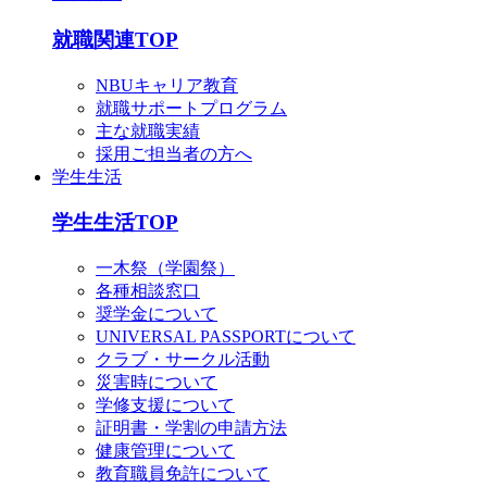
就職関連TOP
NBUキャリア教育
就職サポートプログラム
主な就職実績
採用ご担当者の方へ
学生生活
学生生活TOP
一木祭（学園祭）
各種相談窓口
奨学金について
UNIVERSAL PASSPORTについて
クラブ・サークル活動
災害時について
学修支援について
証明書・学割の申請方法
健康管理について
教育職員免許について