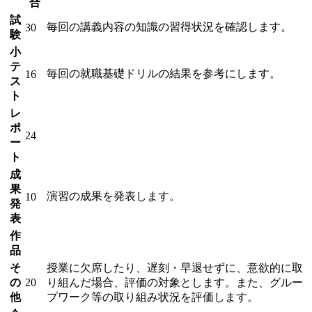
合
試
毎回の講義内容の知識の習得状況を確認します。
30
験
小
テ
毎回の就職基礎ドリルの結果を参考にします。
16
ス
ト
レ
ポ
24
ー
ト
成
果
演習の成果を発表します。
10
発
表
作
品
そ
授業に欠席したり、遅刻・早退せずに、意欲的に取
の
20
り組んだ場合、評価の対象とします。また、グルー
他
プワーク等の取り組み状況を評価します。