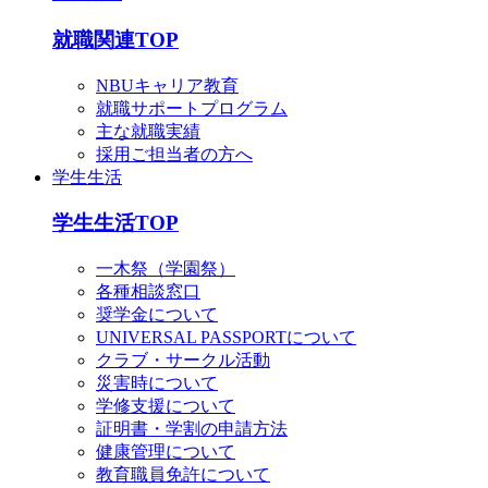
就職関連TOP
NBUキャリア教育
就職サポートプログラム
主な就職実績
採用ご担当者の方へ
学生生活
学生生活TOP
一木祭（学園祭）
各種相談窓口
奨学金について
UNIVERSAL PASSPORTについて
クラブ・サークル活動
災害時について
学修支援について
証明書・学割の申請方法
健康管理について
教育職員免許について