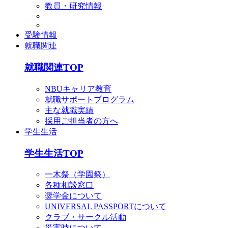
教員・研究情報
受験情報
就職関連
就職関連TOP
NBUキャリア教育
就職サポートプログラム
主な就職実績
採用ご担当者の方へ
学生生活
学生生活TOP
一木祭（学園祭）
各種相談窓口
奨学金について
UNIVERSAL PASSPORTについて
クラブ・サークル活動
災害時について