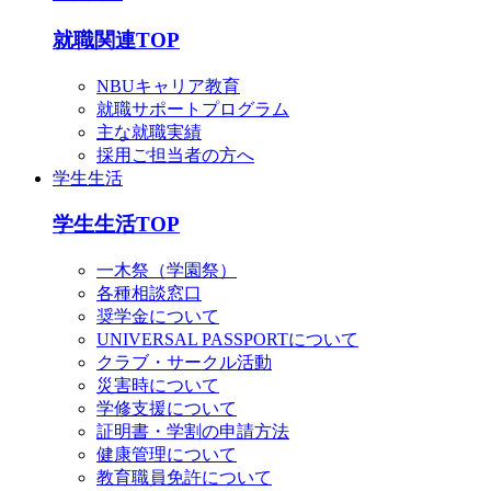
就職関連TOP
NBUキャリア教育
就職サポートプログラム
主な就職実績
採用ご担当者の方へ
学生生活
学生生活TOP
一木祭（学園祭）
各種相談窓口
奨学金について
UNIVERSAL PASSPORTについて
クラブ・サークル活動
災害時について
学修支援について
証明書・学割の申請方法
健康管理について
教育職員免許について