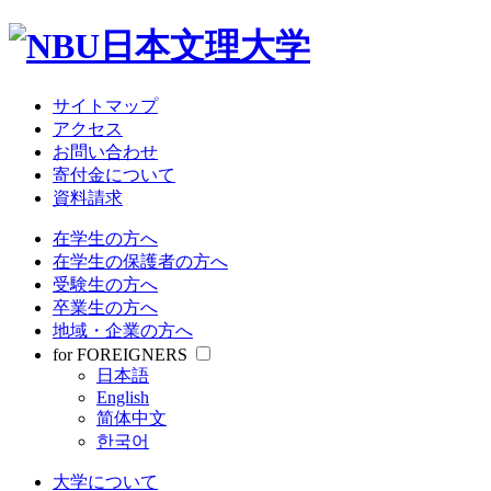
大学について
教育・研究
学部・大学院
受験情報
サイトマップ
就職関連
アクセス
学生生活
お問い合わせ
寄付金について
資料請求
サイトマップ
アクセス
在学生の方へ
お問い合わせ
在学生の保護者の方へ
寄付金について
受験生の方へ
資料請求
卒業生の方へ
地域・企業の方へ
在学生の方へ
for FOREIGNERS
在学生の保護者の方へ
日本語
受験生の方へ
English
卒業生の方へ
简体中文
地域・企業の方へ
한국어
for FOREIGNERS
日本語
大学について