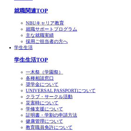
就職関連TOP
NBUキャリア教育
就職サポートプログラム
主な就職実績
採用ご担当者の方へ
学生生活
学生生活TOP
一木祭（学園祭）
各種相談窓口
奨学金について
UNIVERSAL PASSPORTについて
クラブ・サークル活動
災害時について
学修支援について
証明書・学割の申請方法
健康管理について
教育職員免許について