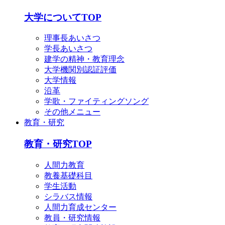
English
简体中文
大学についてTOP
한국어
理事長あいさつ
学長あいさつ
建学の精神・教育理念
大学機関別認証評価
大学情報
沿革
学歌・ファイティングソング
その他メニュー
教育・研究
教育・研究TOP
人間力教育
教養基礎科目
学生活動
シラバス情報
人間力育成センター
教員・研究情報