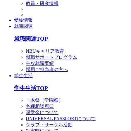
教員・研究情報
受験情報
就職関連
就職関連TOP
NBUキャリア教育
就職サポートプログラム
主な就職実績
採用ご担当者の方へ
学生生活
学生生活TOP
一木祭（学園祭）
各種相談窓口
奨学金について
UNIVERSAL PASSPORTについて
クラブ・サークル活動
災害時について