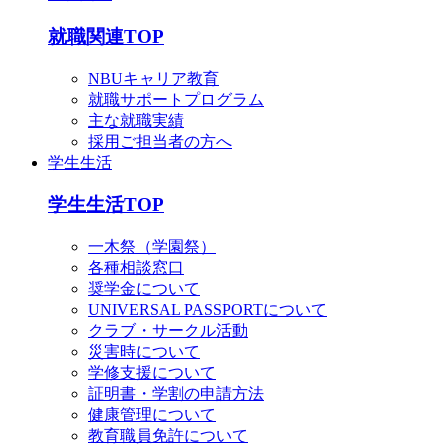
就職関連TOP
NBUキャリア教育
就職サポートプログラム
主な就職実績
採用ご担当者の方へ
学生生活
学生生活TOP
一木祭（学園祭）
各種相談窓口
奨学金について
UNIVERSAL PASSPORTについて
クラブ・サークル活動
災害時について
学修支援について
証明書・学割の申請方法
健康管理について
教育職員免許について